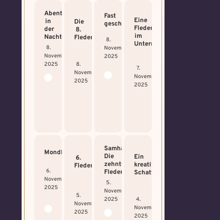
Abenteuer
Fast
Eine
in
Die
geschafft
Fledermaus
der
8.
im
Nacht
Fledermaus
8.
Unterricht
8.
November
November
2025
2025
8.
7.
November
November
2025
2025
Samhain:
Mondlichtweg
Die
Ein
6.
zehnte
kreativer
Fledermaus
6.
Fledermaus!
Schatten
November
5.
2025
November
5.
2025
4.
November
November
2025
2025