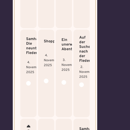
Auf
Samhain:
Ein
Shopping
der
Die
unerwartetes
Suche
neunte
Abenteuer
nach
Fledermaus!
4.
der
3.
November
Fledermaus
4.
November
2025
2.
November
2025
November
2025
2025
🦇
Samhain: