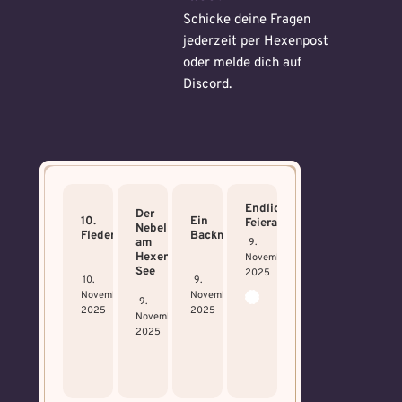
Schicke deine Fragen
jederzeit per Hexenpost
oder melde dich auf
Discord.
Endlich
Der
10.
Ein
Feierabend
Nebel
Fledermaus
Backmäuschen?
9.
am
Hexenruh-
November
See
2025
10.
9.
November
November
9.
2025
2025
November
2025