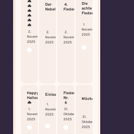
🦇
Die
Der
4.
🦇
achte
Nebel
Fledermaus
🦇
Fledermaus!
🦇
🦇
1.
🦇
November
2.
2.
2.
2025
November
November
November
2025
2025
2025
Happy
Fledermaus
Eislaufen
Halloween
Nr.
Mückenschwarm
🦇
6
1.
1.
31.
November
November
Oktober
2025
Voraussetzung:
5.
31.
Schwarze
2025
2025
Oktober
Verteidigungsstunde
Magie
2025