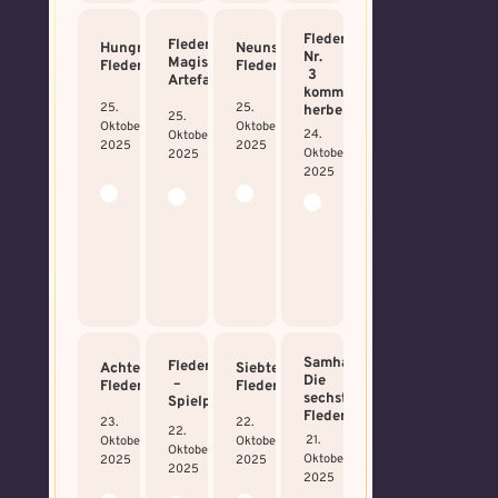
Fledermaus
Fledermaus:
Hungrige
Neunstes
Nr.
Magische
Fledermaus
Fledermäuschen
3
Artefakte
komm
25.
25.
herbei
25.
Oktober
Oktober
24.
Oktober
2025
2025
Oktober
2025
2025
Samhain:
Fledermaus
Achtes
Siebtes
Die
–
Fledermäuschen
Fledermäuschen
sechste
Spielplatz
Fledermaus!
23.
22.
22.
21.
Oktober
Oktober
Oktober
Oktober
2025
2025
2025
2025