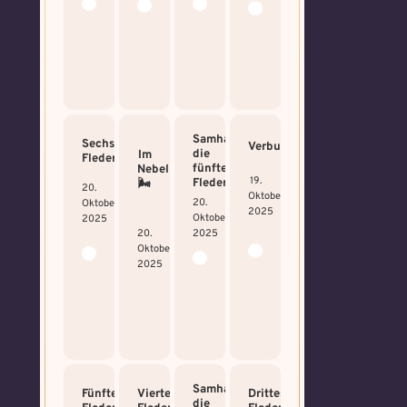
Samhain:
Sechstes
Verbunden
die
Im
Fledermäuschen
fünfte
Nebel
19.
Fledermaus!
🌬️
20.
Oktober
20.
Oktober
2025
Oktober
2025
2025
20.
Oktober
2025
Samhain:
Fünftes
Viertes
Drittes
die