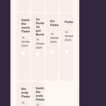
Im
Samhain:
Ein
Fledermausfang
Dunkeln
Die
Fledermäuschen
ist
zweite
gut
Fledermaus!
13.
13.
Munkeln…
Oktober
14.
Oktober
14.
2025
Oktober
2025
Oktober
2025
2025
Samhain:
Die
Die
erste
erste
Fledermaus
Fledermaus!
13.
13.