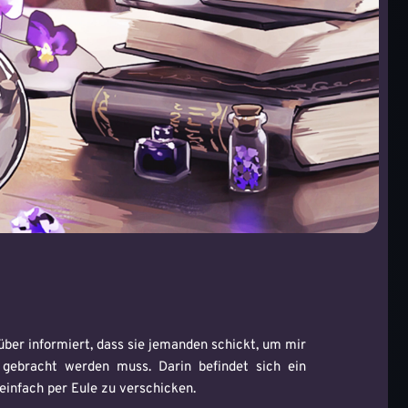
Clubräume
Schwimmbad
Tritt einem Club bei
über informiert, dass sie jemanden schickt, um mir
 gebracht werden muss. Darin befindet sich ein
 einfach per Eule zu verschicken.