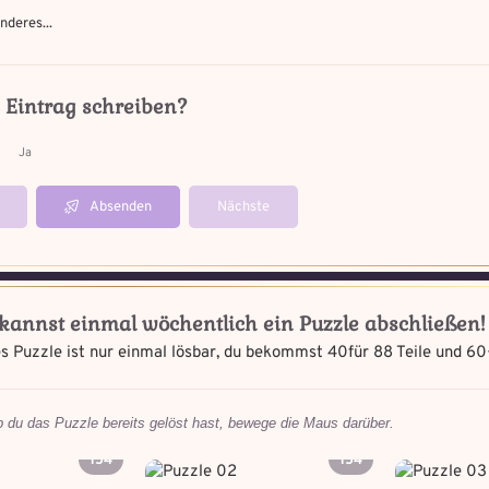
nderes...
0
zahlst
 Eintrag schreiben?
Absenden
Ja
Absenden
Nächste
kannst einmal wöchentlich ein Puzzle abschließen!
s Puzzle ist nur einmal lösbar, du bekommst 40
für 88 Teile und 60
 du das Puzzle bereits gelöst hast, bewege die Maus darüber.
154
154