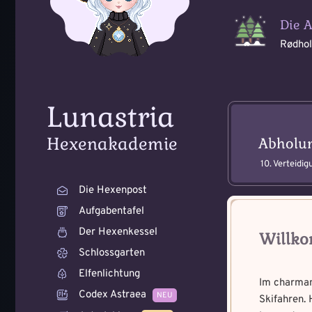
Die 
Rødhol
Voraussetzung:
Voraussetzung:
5
Lunastria
Benutzername
*
Benutzername
*
Hexenakademie
Abholu
10. Verteidig
Die Hexenpost
Wie bist du dara
Wie fängst du di
geworden und wie
Aufgabentafel
Bitte schreibe eine kleine
Zeichen.
Schreibe eine Geschichte 
Der Hexenkessel
Willko
Schlossgarten
Elfenlichtung
Im charman
Codex Astraea
NEU
Skifahren.
A