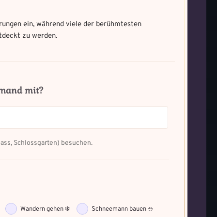
ann
tze
ungen ein, während viele der berühmtesten
.
aterne.
tdeckt zu werden.
mand mit?
pass, Schlossgarten) besuchen.
Wandern gehen ❄️
Schneemann bauen ⛄