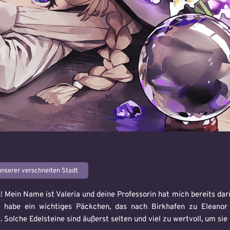
Helen's Werkstatt
Sammlungshalle
Zauberspiegel
Schulküche
Aufgabentafel
Partnerseiten
Hexenbesen & Stäbe
Kollektionen
Kosmetik & Hygiene
Selbst backen
Löse Quests
Link Stuff
Kramskrims
– Sammelpuppen in Rødholt
onderes / Sammlung
unserer verschneiten Stadt
n! Mein Name ist Valeria und deine Professorin hat mich bereits dar
h habe ein wichtiges Päckchen, das nach Birkhafen zu Eleanor
Madoka
. Solche Edelsteine sind äußerst selten und viel zu wertvoll, um sie
20
[2]