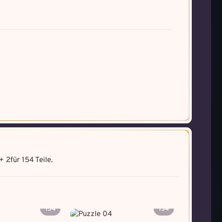
+ 2
für 154 Teile.
154
154