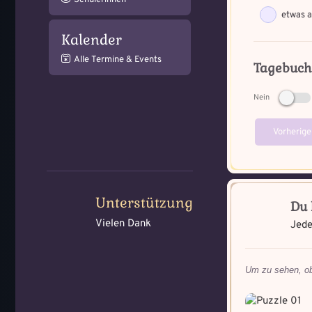
Schülerinnen
etwas a
Du be
Kalender
Alle Termine & Events
Tagebuch
Nein
Vorherige
Unterstützung
Du 
Vielen Dank
Jede
Um zu sehen, ob