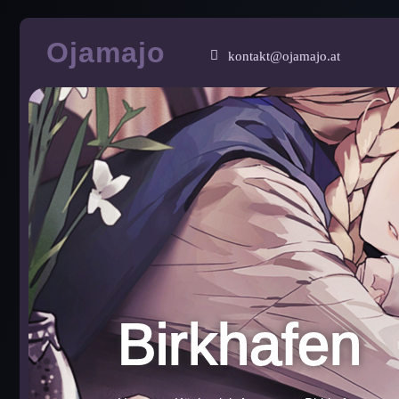
Zum
Ojamajo
Inhalt
kontakt@ojamajo.at
springen
Birkhafen