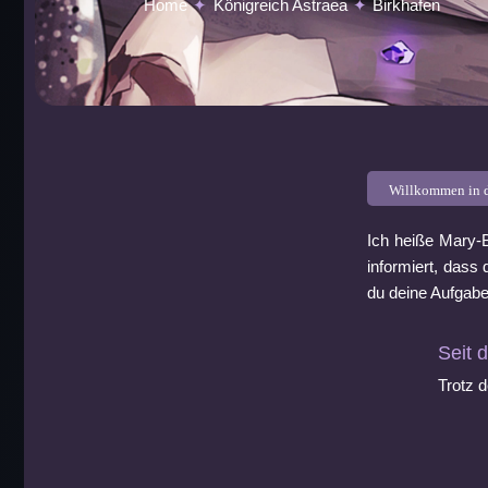
Home
Königreich Astraea
Birkhafen
Willkommen in d
Ich heiße Mary-
informiert, dass
du deine Aufgabe
Seit 
Trotz 