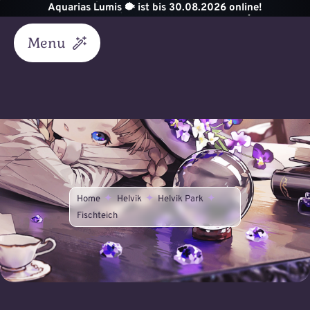
Zum
Aquarias Lumis 🐡 ist bis 30.08.2026 online!
Inhalt
springen
Menu
Start
Akademie
Unterricht
Helvik
Home
Helvik
Helvik Park
Fischteich
Königreich
Astraea