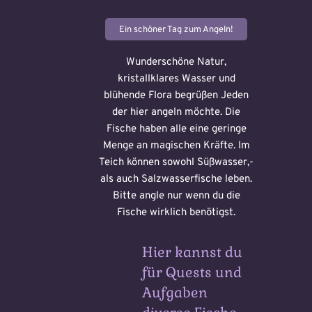
Ein schöner Tag zum Angeln!
Wunderschöne Natur,
Voraussetzung:
5.
Verfluchtes
kristallklares Wasser und
Magische
blühende Flora begrüßen Jeden
Artefakt
Artefakte
der hier angeln möchte. Die
gefunden!
Fische haben alle eine geringe
Erforsche
Menge an magischen Kräfte. Im
und banne
Teich können sowohl Süßwasser,-
Loading
den Fluch
als auch Salzwasserfische leben.
Bitte angle nur wenn du die
Du hast einen Gegenstand gefunden!
Nimm ihn bitte
Fische wirklich benötigst.
nur mit, wenn du ihn wirklich benötigst.
Wähle ein beliebiges
Mandala und male es
aus um den Fluch zu
Hier kannst du
bannen.
für Quests und
Aufgaben
Loading