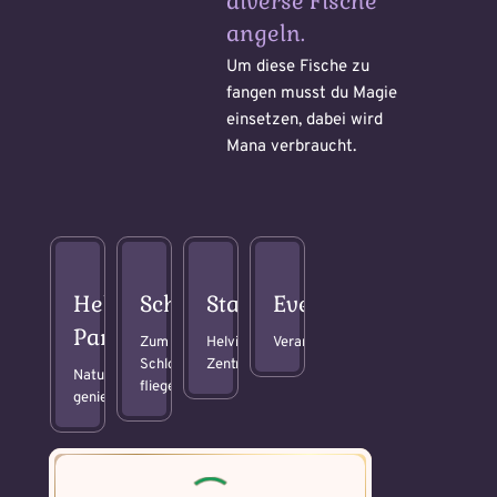
diverse Fische
angeln.
Um diese Fische zu
fangen musst du Magie
einsetzen, dabei wird
Mana verbraucht.
Weitere Mandala findest du
hier:
https://mondaymandala.com/m/
Helvik
Schlossgarten
Stadtplatz
Events
Park
Zum
Helvik
Veranstaltungen
Schloss
Zentrum
Natur
fliegen
genießen