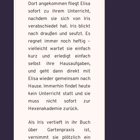
Dort angekommen fliegt Elisa
sofort zu ihrem Unterricht,
Wähle ein beliebiges
nachdem sie sich von Iris
Du hast einen Gegenstand gefunden!
Nimm ihn bitte
Mandala und male es
Wo gefunden?
*
verabschiedet hat. Iris blickt
nur mit, wenn du ihn wirklich benötigst.
aus um den Fluch zu
nach draußen und seufzt. Es
bannen.
regnet immer noch heftig –
vielleicht wartet sie einfach
Benutzername
*
kurz und erledigt einfach
Wie bist du darauf
selbst ihre Hausaufgaben,
aufmerksam geworden
und geht dann direkt mit
und wie bannst du es?
*
Elisa wieder gemeinsam nach
Schreibe eine Geschichte mit mind.
Hause. Immerhin findet heute
Welches Item und für welche
500 Zeichen.
kein Unterricht statt und sie
Aufgabe?
*
Weitere Mandala findest du
muss nicht sofort zur
hier:
https://mondaymandala.com/m/
Hexenakademie zurück.
Als Iris vertieft in ihr Buch
über Gartenpraxis ist,
Absenden
vernimmt sie plötzlich ein
Mandala senden