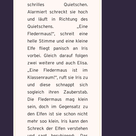
schrilles Quietschen.
Alarmiert schreckt sie hoch
Max file size: 9.08 MB. | Allowed file
types: gif,jpeg,png,jpg,pdf | Min
und läuft in Richtung des
number of file: 1
Quietschens. „Eine
Fledermaus!“, schreit eine
Select Files
helle Stimme und eine kleine
Elfe fliegt panisch an Iris
vorbei. Gleich darauf folgen
zwei weitere und auch Elisa.
Absenden
„Eine Fledermaus ist im
Klassenraum!“, ruft sie Iris zu
und diese schnappt sich
sogleich ihren Zauberstab.
Die Fledermaus mag klein
sein, doch im Gegensatz zu
den Elfen ist sie schon nicht
mehr soo klein. Iris kann den
Schreck der Elfen verstehen