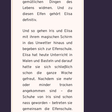
gemütlichen Dingen des
Lebens widmen. Und zu
diesen Elfen gehört Elisa
definitiv.
Und so gehen Iris und Elisa
mit ihrem magischen Schirm
in das Unwetter hinaus und
begeben sich zur Elfenschule.
Elisa hat heute Unterricht in
Malen und Basteln und darauf
hatte sie sich schließlich
schon die ganze Woche
Voraussetzung:
5.
Verfluchtes
gefreut. Nachdem sie mehr
Magische
Artefakt
oder minder trocken
Artefakte
angekommen sind – die
gefunden!
Schuhe von Iris sind schon
Erforsche
Benutzername
*
nass geworden – betreten sie
und banne
gemeinsam die Elfenschule.
den Fluch