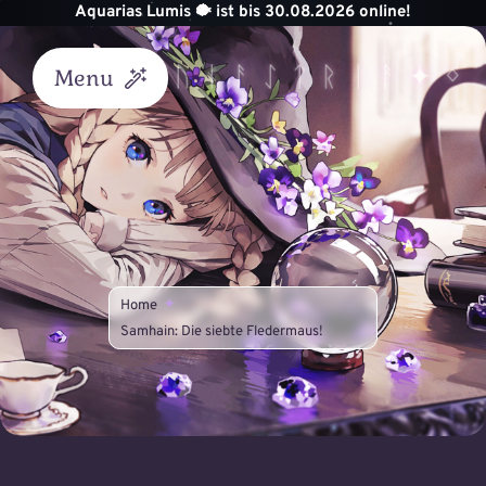
Zum
Aquarias Lumis 🐡 ist bis 30.08.2026 online!
Inhalt
springen
Menu
Start
Akademie
Unterricht
Home
Helvik
Samhain: Die siebte Fledermaus!
Königreich
Astraea