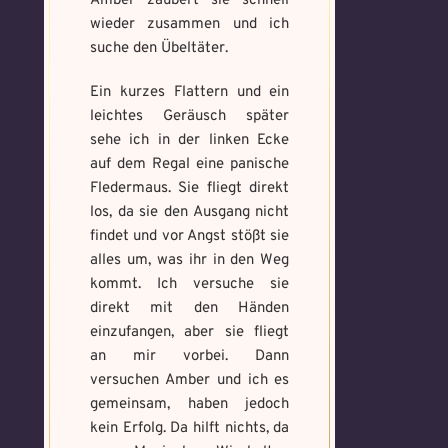
Amber zaubert sie schnell
Memory Screenshot
wieder zusammen und ich
Absenden
senden
Mandala senden
suche den Übeltäter.
Max file size: 9.08 MB. | Allowed file
Ein kurzes Flattern und ein
Max file size: 9.08 MB. | Allowed file
types: gif,jpeg,png,jpg,pdf | Min
leichtes Geräusch später
types: gif,jpeg,png,jpg,pdf | Min
number of file: 1
number of file: 1
sehe ich in der linken Ecke
auf dem Regal eine panische
Datei wählen
Select Files
Fledermaus. Sie fliegt direkt
los, da sie den Ausgang nicht
findet und vor Angst stößt sie
alles um, was ihr in den Weg
Absenden
Absenden
kommt. Ich versuche sie
direkt mit den Händen
einzufangen, aber sie fliegt
an mir vorbei. Dann
versuchen Amber und ich es
gemeinsam, haben jedoch
kein Erfolg. Da hilft nichts, da