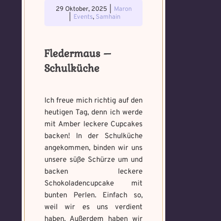
29 Oktober, 2025
|
Maron
|
Events
,
Samhain
Fledermaus –
Schulküche
Ich freue mich richtig auf den
heutigen Tag, denn ich werde
mit Amber leckere Cupcakes
backen! In der Schulküche
angekommen, binden wir uns
unsere süße Schürze um und
backen leckere
Voraussetzung:
5.
Verfluchtes
Schokoladencupcake mit
Voraussetzung:
5.
Schwarze
Magische
Artefakt
Verteidigungsstunde
bunten Perlen. Einfach so,
Magie
Artefakte
gefunden!
weil wir es uns verdient
gefunden!
haben. Außerdem haben wir