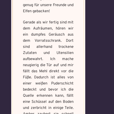
Erforsche
Benutzername
*
Löse das
Benutzername
*
genug für unsere Freunde und
und banne
Memory um
Elfen gebacken!
den Fluch
Magie zu
bannen
Gerade als wir fertig sind mit
Wähle ein beliebiges
dem Aufräumen, hören wir
Du hast einen Gegenstand gefunden!
Nimm ihn bitte
Wo gefunden?
*
Mandala und male es
Wo gefunden?
*
ein dumpfes Geräusch aus
nur mit, wenn du ihn wirklich benötigst.
aus um den Fluch zu
dem Vorratsschrank. Dort
bannen.
sind allerhand trockene
Zutaten und Utensilien
Benutzername
*
aufbewahrt. Ich mache
Wie fängst du die Chaos
Wie bist du darauf
neugierig die Tür auf und mir
Magie ein?
*
aufmerksam geworden
fällt das Mehl direkt vor die
Bitte schreibe eine kleine Geschichte
und wie bannst du es?
*
Füße. Dadurch ist alles von
mit mind. 500 Zeichen.
einer weißen Puderschicht
Schreibe eine Geschichte mit mind.
Welches Item und für welche
500 Zeichen.
bedeckt und bevor ich die
Aufgabe?
*
Weitere Mandala findest du
Quelle erkennen kann, fällt
hier:
https://mondaymandala.com/m/
eine Schüssel auf den Boden
und zerbricht in einige Teile.