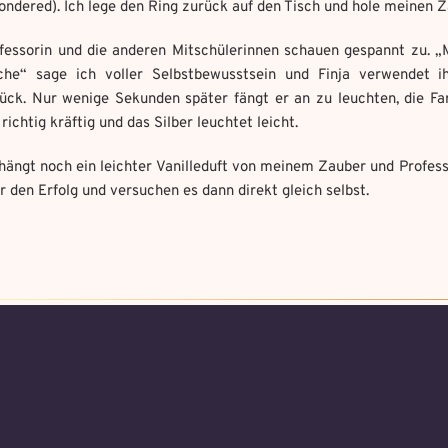
ndered). Ich lege den Ring zurück auf den Tisch und hole meinen Z
fessorin und die anderen Mitschülerinnen schauen gespannt zu. 
Weitere Mandala findest du hier:
Welches Item und für welche Aufgabe?
*
he“ sage ich voller Selbstbewusstsein und Finja verwendet i
https://mondaymandala.com/m/
ck. Nur wenige Sekunden später fängt er an zu leuchten, die Fa
ot senden
ichtig kräftig und das Silber leuchtet leicht.
 hängt noch ein leichter Vanilleduft von meinem Zauber und Profes
owed file types:
owed file types:
r den Erfolg und versuchen es dann direkt gleich selbst.
mber of file: 1
Absenden
mber of file: 1