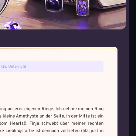
tefakt gefunden!
ie gefunden!
akte
,
Unterricht
ne den Fluch
um Magie zu bannen
a und male es aus um den
rung unserer eigenen Ringe. Ich nehme meinen Ring
 kleine Amethyste an der Seite. In der Mitte ist ein
gdom Hearts!). Finja schwebt über meiner rechten
 Lieblingsfarbe ist dennoch vertreten (lila, just in