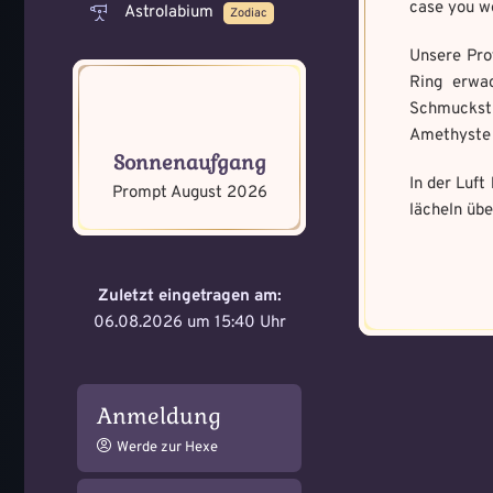
case you wo
Astrolabium
Zodiac
Unsere Pro
Ring erwac
Schmuckstü
Memory Screensh
Amethyste r
Mandala senden
Sonnenaufgang
In der Luft
Max file size: 9.08 MB. | All
Prompt August 2026
Max file size: 9.08 MB. | All
lächeln übe
gif,jpeg,png,jpg,pdf | Min nu
gif,jpeg,png,jpg,pdf | Min nu
Datei wählen
Select Files
Zuletzt eingetragen am:
06.08.2026 um 15:40 Uhr
Absenden
Absenden
Anmeldung
Werde zur Hexe