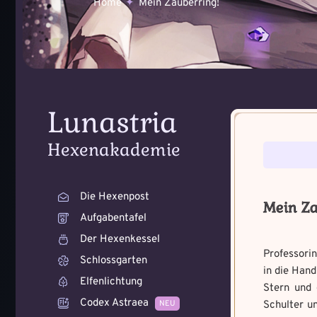
Home
Mein Zauberring!
Lunastria
Voraussetzung:
Voraussetzung:
5
Hexenakademie
Benutzername
*
Benutzername
*
Die Hexenpost
Mein Za
Aufgabentafel
Der Hexenkessel
Professori
Schlossgarten
Wie bist du dara
Wie fängst du di
in die Hand
Elfenlichtung
geworden und wie
Bitte schreibe eine kleine 
Stern und 
Zeichen.
Schreibe eine Geschichte m
Codex Astraea
NEU
Schulter un