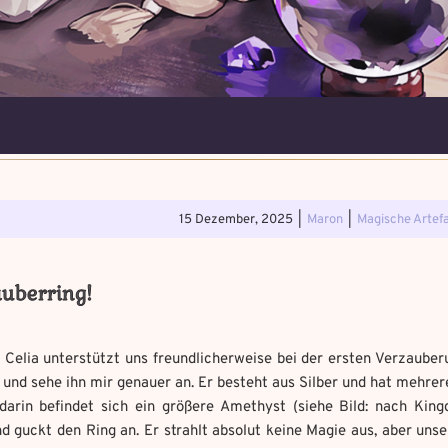
5. Magische Artefakte
Verfluchtes Ar
. Verteidigungsstunde
Schwarze Mag
15 Dezember, 2025
|
Maron
|
Magische Artef
Erforsche und ban
Löse das Memory 
Wo gefunden?
*
Wo gefunden?
*
uberring!
Wähle ein beliebiges Mandal
Du hast einen Gegenstand gefunden!
Nimm ihn bitte nur mit,
Fluch zu bannen.
wenn du ihn wirklich benötigst.
n Celia unterstützt uns freundlicherweise bei der ersten Verzaube
uf aufmerksam
e Chaos Magie ein?
*
 und sehe ihn mir genauer an. Er besteht aus Silber und hat mehrere
 bannst du es?
*
Geschichte mit mind. 500
darin befindet sich ein größere Amethyst (siehe Bild: nach Kin
Benutzername
*
it mind. 500 Zeichen.
d guckt den Ring an. Er strahlt absolut keine Magie aus, aber unsere