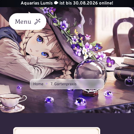
Zum
Aquarias Lumis 🐡 ist bis 30.08.2026 online!
Inhalt
springen
Menu
Start
Akademie
Unterricht
Home
7. Gartenpraxis
Helvik
Königreich
Astraea