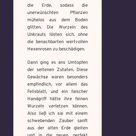
aufmerksam geworden
die Erde, sodass die
und wie bannst du es?
*
unerwünschten Pflanzen
mühelos aus dem Boden
Schreibe eine Geschichte mit mind.
Welches Item und für welche
500 Zeichen.
glitten. Die Wurzeln des
Aufgabe?
*
Weitere Mandala findest du
Unkrauts lösten sich, ohne
hier:
https://mondaymandala.com/m/
die benachbarten wertvollen
Hexenrosen zu beschädigen.
Dann ging es ans Umtopfen
Absenden
der seltenen Zutaten. Diese
Mandala senden
Gewächse waren besonders
empfindlich, vor allem das
Max file size: 9.08 MB. | Allowed file
types: gif,jpeg,png,jpg,pdf | Min
Felisblatt, und ein falscher
number of file: 1
Handgriff hätte ihre feinen
Wurzeln verletzen können.
Select Files
Also ließ ich sie mit einem
schwebenden Zauber sanft
aus der alten Erde gleiten
und in die neuen, perfekt