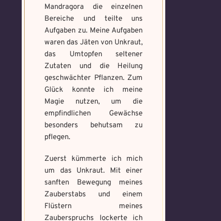
Mandragora die einzelnen
Bereiche und teilte uns
Aufgaben zu. Meine Aufgaben
waren das Jäten von Unkraut,
Voraussetzung:
5.
Verfluchtes
das Umtopfen seltener
Magische
Artefakt
Zutaten und die Heilung
Artefakte
gefunden!
geschwächter Pflanzen. Zum
Glück konnte ich meine
Erforsche
Benutzername
*
Magie nutzen, um die
und banne
empfindlichen Gewächse
den Fluch
besonders behutsam zu
pflegen.
Wähle ein beliebiges
Du hast einen Gegenstand gefunden!
Nimm ihn bitte
Mandala und male es
Wo gefunden?
*
Zuerst kümmerte ich mich
nur mit, wenn du ihn wirklich benötigst.
aus um den Fluch zu
um das Unkraut. Mit einer
bannen.
sanften Bewegung meines
Zauberstabs und einem
Benutzername
*
Flüstern meines
Wie bist du darauf
Zauberspruchs lockerte ich