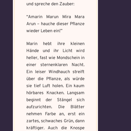
und spreche den Zauber:
Benutzername
*
Wie bist du darauf
“Amarin Marun Mira Mara
aufmerksam geworden
Arun – hauche dieser Pflanze
wieder Leben ein!”
und wie bannst du es?
*
Schreibe eine Geschichte mit mind.
Welches Item und für welche
Marin hebt ihre kleinen
500 Zeichen.
Aufgabe?
*
Weitere Mandala findest du
Hände und ihr Licht wird
hier:
heller, fast wie Mondschein in
https://mondaymandala.com/m/
einer sternenklaren Nacht.
Ein leiser Windhauch streift
über die Pflanze, als würde
Absenden
sie tief Luft holen. Ein kaum
Mandala senden
hörbares Knacken. Langsam
beginnt der Stängel sich
Max file size: 9.08 MB. | Allowed file
aufzurichten. Die Blätter
types: gif,jpeg,png,jpg,pdf | Min
number of file: 1
nehmen Farbe an, erst ein
zartes, schwaches Grün, dann
Select Files
kräftiger. Auch die Knospe