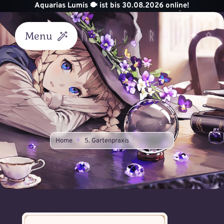
Zum
Aquarias Lumis 🐡 ist bis 30.08.2026 online!
Inhalt
springen
Menu
Start
Akademie
Unterricht
Home
5. Gartenpraxis
Helvik
Königreich
Astraea