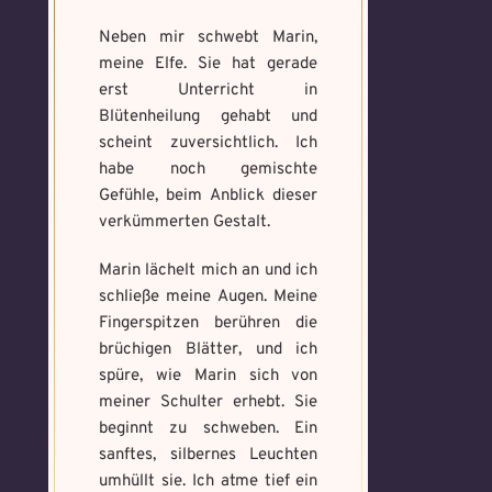
Neben mir schwebt Marin,
meine Elfe. Sie hat gerade
erst Unterricht in
Blütenheilung gehabt und
scheint zuversichtlich. Ich
habe noch gemischte
Voraussetzung:
5.
Verfluchtes
Gefühle, beim Anblick dieser
Magische
Artefakt
verkümmerten Gestalt.
Artefakte
gefunden!
Marin lächelt mich an und ich
Erforsche
Benutzername
*
schließe meine Augen. Meine
und banne
Fingerspitzen berühren die
den Fluch
brüchigen Blätter, und ich
spüre, wie Marin sich von
Wähle ein beliebiges
meiner Schulter erhebt. Sie
Du hast einen Gegenstand gefunden!
Nimm ihn bitte
Mandala und male es
Wo gefunden?
*
beginnt zu schweben. Ein
nur mit, wenn du ihn wirklich benötigst.
aus um den Fluch zu
sanftes, silbernes Leuchten
bannen.
umhüllt sie. Ich atme tief ein