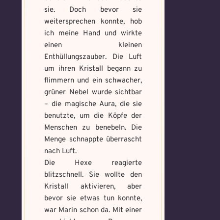
https://mondaymandala.com/m/
sie. Doch bevor sie
weitersprechen konnte, hob
ich meine Hand und wirkte
einen kleinen
Absenden
Mandala senden
Enthüllungszauber. Die Luft
um ihren Kristall begann zu
Max file size: 9.08 MB. | Allowed file
flimmern und ein schwacher,
types: gif,jpeg,png,jpg,pdf | Min
grüner Nebel wurde sichtbar
number of file: 1
– die magische Aura, die sie
benutzte, um die Köpfe der
Select Files
Menschen zu benebeln. Die
Menge schnappte überrascht
nach Luft.
Die Hexe reagierte
Absenden
blitzschnell. Sie wollte den
Kristall aktivieren, aber
bevor sie etwas tun konnte,
war Marin schon da. Mit einer