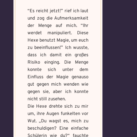
Artefakt
Artefakte
gefunden!
“Es reicht jetzt!” rief ich laut
und zog die Aufmerksamkeit
Erforsche
Benutzername
*
der Menge auf mich. “Ihr
und banne
werdet manipuliert. Diese
den Fluch
Hexe benutzt Magie, um euch
zu beeinflussen!” Ich wusste,
Wähle ein beliebiges
dass ich damit ein großes
Du hast einen Gegenstand gefunden!
Nimm ihn bitte
Mandala und male es
Wo gefunden?
*
nur mit, wenn du ihn wirklich benötigst.
Risiko einging. Die Menge
aus um den Fluch zu
bannen.
konnte sich unter dem
Einfluss der Magie genauso
gut gegen mich wenden wie
Benutzername
*
gegen sie, aber ich konnte
Wie bist du darauf
nicht still zusehen.
aufmerksam geworden
Die Hexe drehte sich zu mir
und wie bannst du es?
*
um, ihre Augen funkelten vor
Schreibe eine Geschichte mit mind.
Welches Item und für welche
Wut. „Du wagst es, mich zu
500 Zeichen.
beschuldigen? Eine einfache
Aufgabe?
*
Weitere Mandala findest du
hier:
Schülerin wie du?“ fauchte