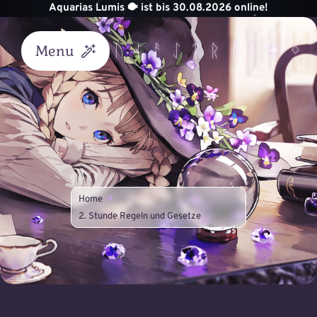
Zum
Aquarias Lumis 🐡 ist bis 30.08.2026 online!
Inhalt
springen
Menu
Start
Akademie
Unterricht
Home
Helvik
2. Stunde Regeln und Gesetze
Königreich
Astraea