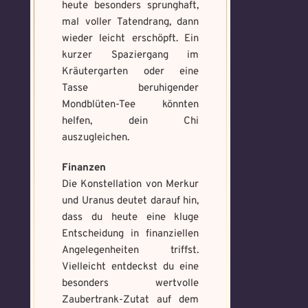
Voraussetzung:
5.
Schwarze
heute besonders sprunghaft,
Magische
Artefakt
Verteidigungsstunde
Magie
Artefakte
mal voller Tatendrang, dann
gefunden!
wieder leicht erschöpft. Ein
gefunden!
Erforsche
kurzer Spaziergang im
Benutzername
*
Löse das
Benutzername
*
und banne
Kräutergarten oder eine
Memory um
den Fluch
Tasse beruhigender
Magie zu
Mondblüten-Tee könnten
bannen
helfen, dein Chi
Wähle ein beliebiges
Du hast einen Gegenstand gefunden!
Nimm ihn bitte
auszugleichen.
Wo gefunden?
*
Mandala und male es
Wo gefunden?
*
nur mit, wenn du ihn wirklich benötigst.
aus um den Fluch zu
bannen.
Finanzen
Die Konstellation von Merkur
und Uranus deutet darauf hin,
Benutzername
*
dass du heute eine kluge
Wie fängst du die Chaos
Wie bist du darauf
Entscheidung in finanziellen
Magie ein?
*
aufmerksam geworden
Angelegenheiten triffst.
Bitte schreibe eine kleine Geschichte
und wie bannst du es?
*
Vielleicht entdeckst du eine
mit mind. 500 Zeichen.
Schreibe eine Geschichte mit mind.
Welches Item und für welche
besonders wertvolle
500 Zeichen.
Zaubertrank-Zutat auf dem
Aufgabe?
*
Weitere Mandala findest du