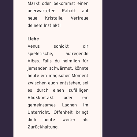
hier:
Markt oder bekommst einen
https://mondaymandala.com/m/
unerwarteten Rabatt auf
neue Kristalle. Vertraue
deinem Instinkt!
Memory Screenshot
Absenden
senden
Mandala senden
Liebe
Venus schickt dir
Max file size: 9.08 MB. | Allowed file
Max file size: 9.08 MB. | Allowed file
spielerische, aufregende
types: gif,jpeg,png,jpg,pdf | Min
types: gif,jpeg,png,jpg,pdf | Min
Vibes. Falls du heimlich für
number of file: 1
number of file: 1
jemanden schwärmst, könnte
Datei wählen
heute ein magischer Moment
Select Files
zwischen euch entstehen, sei
es durch einen zufälligen
Blickkontakt oder ein
gemeinsames Lachen im
Absenden
Absenden
Unterricht. Offenheit bringt
dich heute weiter als
Zurückhaltung.