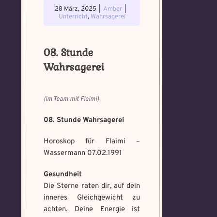
28 März, 2025
|
Amber
|
Unterricht
,
Wahrsagerei
08. Stunde
Wahrsagerei
(im Team mit Flaimi)
08. Stunde Wahrsagerei
Horoskop für Flaimi –
Wassermann 07.02.1991
Gesundheit
Die Sterne raten dir, auf dein
inneres Gleichgewicht zu
achten. Deine Energie ist
Voraussetzung:
5.
Verfluchtes