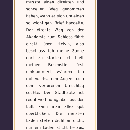
musste einen direkten und
schnellen Weg genommen
haben, wenn es sich um einen
so wichtigen Brief handelte.
Der direkte Weg von der
Akademie zum Schloss führt
direkt über Helvik, also
beschloss ich meine Suche
dort zu starten. Ich hielt
meinen Besenstiel fest
Voraussetzung:
5.
Verfluchtes
umklammert, während ich
Voraussetzung:
5.
Schwarze
Magische
Artefakt
Verteidigungsstunde
mit wachsamen Augen nach
Magie
Artefakte
dem verlorenen Umschlag
gefunden!
gefunden!
suchte. Der Stadtplatz ist
Erforsche
Benutzername
*
Löse das
Benutzername
*
recht weitläufig, aber aus der
und banne
Memory um
Luft kann man alles gut
den Fluch
Magie zu
überblicken. Die meisten
bannen
Läden stehen dicht an dicht,
Wähle ein beliebiges
nur ein Laden sticht heraus,
Du hast einen Gegenstand gefunden!
Nimm ihn bitte