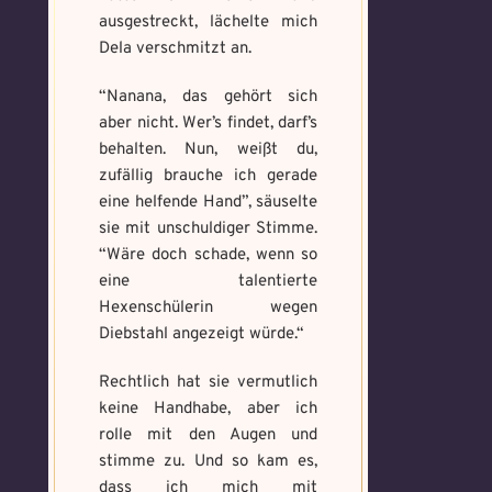
number of file: 1
number of file: 1
ausgestreckt, lächelte mich
Dela verschmitzt an.
Datei wählen
Select Files
“Nanana, das gehört sich
aber nicht. Wer’s findet, darf’s
behalten. Nun, weißt du,
Absenden
Absenden
zufällig brauche ich gerade
eine helfende Hand”, säuselte
sie mit unschuldiger Stimme.
“Wäre doch schade, wenn so
eine talentierte
Hexenschülerin wegen
Diebstahl angezeigt würde.“
Rechtlich hat sie vermutlich
keine Handhabe, aber ich
rolle mit den Augen und
stimme zu. Und so kam es,
dass ich mich mit