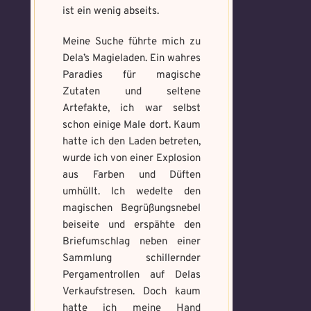
Wo gefunden?
*
Mandala und male es
Wo gefunden?
*
ist ein wenig abseits.
nur mit, wenn du ihn wirklich benötigst.
aus um den Fluch zu
bannen.
Meine Suche führte mich zu
Dela’s Magieladen. Ein wahres
Benutzername
*
Paradies für magische
Wie fängst du die Chaos
Wie bist du darauf
Zutaten und seltene
Magie ein?
*
Artefakte, ich war selbst
aufmerksam geworden
Bitte schreibe eine kleine Geschichte
schon einige Male dort. Kaum
und wie bannst du es?
*
mit mind. 500 Zeichen.
hatte ich den Laden betreten,
Schreibe eine Geschichte mit mind.
Welches Item und für welche
500 Zeichen.
wurde ich von einer Explosion
Aufgabe?
*
Weitere Mandala findest du
aus Farben und Düften
hier:
umhüllt. Ich wedelte den
https://mondaymandala.com/m/
magischen Begrüßungsnebel
beiseite und erspähte den
Memory Screenshot
Briefumschlag neben einer
Absenden
senden
Sammlung schillernder
Mandala senden
Pergamentrollen auf Delas
Max file size: 9.08 MB. | Allowed file
Verkaufstresen. Doch kaum
Max file size: 9.08 MB. | Allowed file
types: gif,jpeg,png,jpg,pdf | Min
types: gif,jpeg,png,jpg,pdf | Min
hatte ich meine Hand