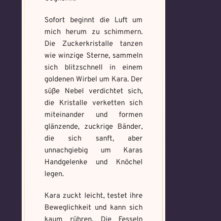
https://mondaymandala.com/m/
Sofort beginnt die Luft um
mich herum zu schimmern.
Memory Screenshot
Die Zuckerkristalle tanzen
Absenden
senden
Mandala senden
wie winzige Sterne, sammeln
sich blitzschnell in einem
Max file size: 9.08 MB. | Allowed file
Max file size: 9.08 MB. | Allowed file
goldenen Wirbel um Kara. Der
types: gif,jpeg,png,jpg,pdf | Min
types: gif,jpeg,png,jpg,pdf | Min
number of file: 1
number of file: 1
süße Nebel verdichtet sich,
die Kristalle verketten sich
Select Files
Datei wählen
miteinander und formen
glänzende, zuckrige Bänder,
die sich sanft, aber
unnachgiebig um Karas
Handgelenke und Knöchel
Absenden
Absenden
legen.
Kara zuckt leicht, testet ihre
Beweglichkeit und kann sich
kaum rühren. Die Fesseln