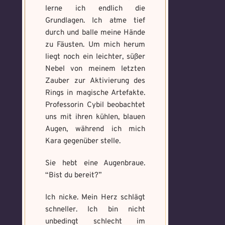
lerne ich endlich die
Grundlagen. Ich atme tief
durch und balle meine Hände
zu Fäusten. Um mich herum
liegt noch ein leichter, süßer
Nebel von meinem letzten
Zauber zur Aktivierung des
Rings in magische Artefakte.
Professorin Cybil beobachtet
uns mit ihren kühlen, blauen
Augen, während ich mich
Kara gegenüber stelle.
Sie hebt eine Augenbraue.
“Bist du bereit?”
Ich nicke. Mein Herz schlägt
schneller. Ich bin nicht
Voraussetzung:
Voraussetzung:
5.
5.
Verfluchtes
Schwarze
unbedingt schlecht im