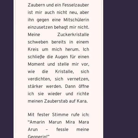
Verteidigungsstunde
Magische Artefakte
Artefakt
Magie
Zaubern und ein Fesselzauber
ist mir auch nicht neu, aber
gefunden!
gefunden!
Benutzername
Benutzername
ihn gegen eine Mitschülerin
*
*
Erforsche und
Löse das
einzusetzen behagt mir nicht.
banne den
Memory um
Meine Zuckerkristalle
Fluch
Magie zu
schweben bereits in einem
bannen
Kreis um mich herum. Ich
Wähle ein beliebiges
Du hast einen Gegenstand gefunden!
Nimm ihn bitte nur
Wo gefunden?
Wo gefunden?
schließe die Augen für einen
*
*
Mandala und male es aus
mit, wenn du ihn wirklich benötigst.
Moment und stelle mir vor,
um den Fluch zu bannen.
wie die Kristalle, sich
verdichten, sich vernetzen,
stärker werden. Dann öffne
Benutzername
*
Wie bist du darauf
Wie fängst du die Chaos
ich sie wieder und richte
aufmerksam geworden
Magie ein?
*
meinen Zauberstab auf Kara.
und wie bannst du es?
*
Bitte schreibe eine kleine Geschichte
mit mind. 500 Zeichen.
Mit fester Stimme rufe ich:
Schreibe eine Geschichte mit mind.
Welches Item und für welche
500 Zeichen.
“Amarin Marun Mira Mara
Weitere Mandala findest du
Aufgabe?
*
Arun – fessle meine
hier:
Gegnerin!”