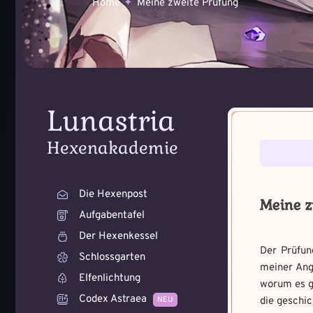
Home
Meine zweite Prüfung
Lunastria
Voraussetzung:
Voraussetzung:
5
Hexenakademie
Benutzername
*
Benutzername
*
Die Hexenpost
Meine z
Aufgabentafel
Der Hexenkessel
Der Prüfun
Schlossgarten
Wie bist du dara
Wie fängst du di
meiner Ang
Elfenlichtung
geworden und wie
Bitte schreibe eine kleine 
worum es ge
Zeichen.
Schreibe eine Geschichte m
Codex Astraea
NEU
die geschi