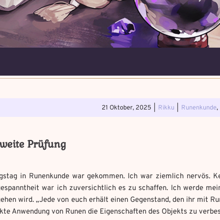
5. Magische Artefakte
Verfluchtes Ar
. Verteidigungsstunde
Schwarze Mag
21 Oktober, 2025
|
Rikku
|
Runenkunde
,
Erforsche und ban
Löse das Memory 
Wo gefunden?
*
Wo gefunden?
*
weite Prüfung
Wähle ein beliebiges Mandal
Du hast einen Gegenstand gefunden!
Nimm ihn bitte nur mit,
Fluch zu bannen.
wenn du ihn wirklich benötigst.
gstag in Runenkunde war gekommen. Ich war ziemlich nervös. K
uf aufmerksam
e Chaos Magie ein?
*
espanntheit war ich zuversichtlich es zu schaffen. Ich werde mein
 bannst du es?
*
Geschichte mit mind. 500
hen wird. „Jede von euch erhält einen Gegenstand, den ihr mit Runen
Benutzername
*
it mind. 500 Zeichen.
ckte Anwendung von Runen die Eigenschaften des Objekts zu verbes