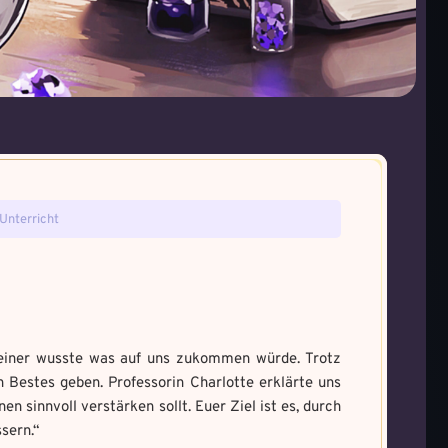
tefakt gefunden!
ie gefunden!
Unterricht
ne den Fluch
um Magie zu bannen
a und male es aus um den
einer wusste was auf uns zukommen würde. Trotz
 Bestes geben. Professorin Charlotte erklärte uns
 sinnvoll verstärken sollt. Euer Ziel ist es, durch
sern.“