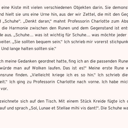
e eine Kiste mit vielen verschiedenen Objekten darin. Sie demons
nd hielt sie uns eine Urne hin, aus der wir Zettel, die mit den G
Weitere Mandala findest du hier:
Welches Item und für welche Aufgabe?
*
 „Schuhe“. „Denkt daran,“ mahnt Professorin Charlotte zum Absch
https://mondaymandala.com/m/
h die Harmonie zwischen den Runen und dem Gegenstand ist entsc
ot senden
e aus. „Schuhe… was ist wichtig für Schuhe… was möchte jeder 
eiter. „Sie sollten bequem sein.“ Ich schrieb mir vorerst stichpu
 Und lange halten sollten sie.“
owed file types:
owed file types:
mber of file: 1
Absenden
mber of file: 1
h meine Gedanken geordnet hatte, fing ich an die passenden Run
 würde man auf Wolken laufen. Das ist es!“ Meine erste Rune w
nsrune finden. „Vielleicht kriege ich es so hin.“ Ich schrieb 
eit.“ Ich ging zu Professorin Charlotte nach vorne. Ich habe m
 vor.
 zeichnete sich auf den Tisch. Mit einem Stück Kreide fügte ich 
uf und sprach „Sol, Lunae et Stellae mihi vis dant!“. Die Schuhe w