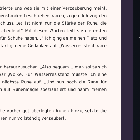
trierte uns was sie mit einer Verzauberung meint.
egenständen beschrieben waren, zogen. Ich zog den
luss, „es ist nicht nur die Stärke der Rune, die
heidend.“ Mit diesen Worten teilt sie die ersten
für Schuhe haben…“ Ich ging an meinen Platz und
nktartig meine Gedanken auf. „Wasserresistent wäre
en herauszusuchen. „Also bequem… man sollte sich
ar ‚Wolke‘. Für Wasserresistenz müsste ich eine
die nächste Rune auf. „Und nun noch die Rune für
ich auf Runenmagie spezialisiert und nahm meinen
die vorher gut überlegten Runen hinzu, setzte die
aren nun vollständig verzaubert.