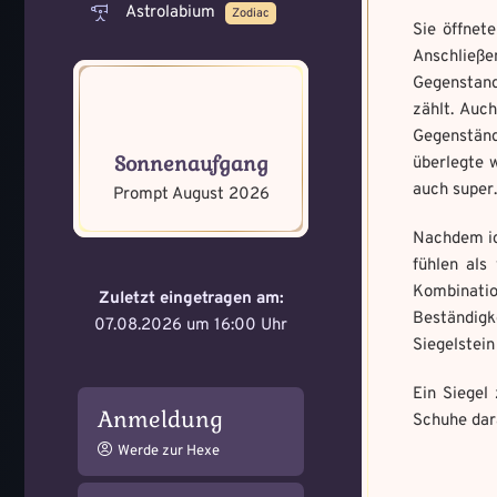
Astrolabium
Zodiac
Sie öffnet
Anschließe
Gegenstand
zählt. Auc
Memory Screensh
Gegenständ
Mandala senden
Sonnenaufgang
überlegte w
auch super.
Max file size: 9.08 MB. | All
Prompt August 2026
Max file size: 9.08 MB. | All
gif,jpeg,png,jpg,pdf | Min nu
gif,jpeg,png,jpg,pdf | Min nu
Nachdem ic
Datei wählen
fühlen als
Select Files
Kombinatio
Zuletzt eingetragen am:
Beständigk
07.08.2026 um 16:00 Uhr
Siegelstein
Absenden
Absenden
Ein Siegel
Anmeldung
Schuhe dara
Werde zur Hexe