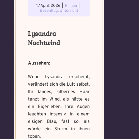
17 April, 2026
|
Phinea
|
Besenflug
,
Unterricht
Lysandra
Nachtwind
Aussehen:
Wenn Lysandra erscheint,
verändert sich die Luft selbst.
Voraussetzung:
5.
Verfluchtes
Ihr langes, silbernes Haar
Voraussetzung:
5.
Schwarze
Magische
tanzt im Wind, als hätte es
Artefakt
Verteidigungsstunde
Magie
Artefakte
ein Eigenleben. Ihre Augen
gefunden!
gefunden!
leuchten intensiv in einem
Erforsche
Benutzername
*
Löse das
eisigen Blau, fast so, als
Benutzername
*
und banne
Memory um
würde ein Sturm in ihnen
den Fluch
Magie zu
toben.