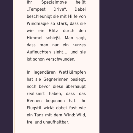
Ihr Spezialmove heißt
Max file size: 9.08 MB. | Allowed file
Max file size: 9.08 MB. | Allowed file
„Tempest Drive“. Da
bei
types: gif,jpeg,png,jpg,pdf | Min
types: gif,jpeg,png,jpg,pdf | Min
number of file: 1
beschleunigt sie mit Hilfe von
number of file: 1
Windmagie so stark, dass sie
Datei wählen
wie ein Blitz durch den
Select Files
Himmel schießt. Man sagt,
dass man nur ein kurzes
Aufleuchten sieht… und sie
ist schon verschwunden.
Absenden
Absenden
In legendären Wettkämpfen
hat sie Gegnerinnen besiegt,
noch bevor diese überhaupt
realisiert haben, dass das
Rennen begonnen hat. Ihr
Flugstil wirkt dabei fast wie
ein Tanz mit dem Wind: Wild,
frei und unaufhaltbar.