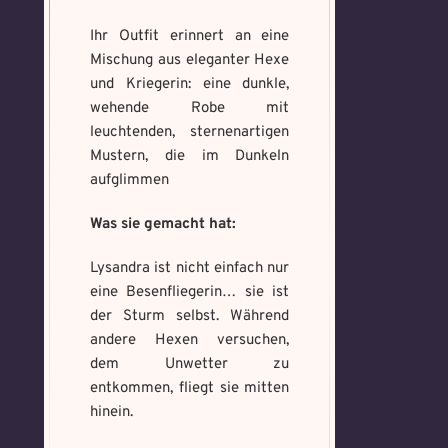
bannen
Ihr Outfit erinnert an eine
Wähle ein beliebiges
Du hast einen Gegenstand gefunden!
Nimm ihn bitte
Wo gefunden?
*
Mandala und male es
Mischung aus eleganter Hexe
Wo gefunden?
*
nur mit, wenn du ihn wirklich benötigst.
aus um den Fluch zu
und Kriegerin: eine dunkle,
bannen.
wehende Robe mit
leuchtenden, sternenartigen
Benutzername
*
Mustern, die im Dunkeln
Wie fängst du die Chaos
aufglimmen
Wie bist du darauf
Magie ein?
*
aufmerksam geworden
Was sie gemacht hat:
Bitte schreibe eine kleine Geschichte
und wie bannst du es?
*
mit mind. 500 Zeichen.
Schreibe eine Geschichte mit mind.
Welches Item und für welche
Lysandra ist nicht einfach nur
500 Zeichen.
Aufgabe?
*
Weitere Mandala findest du
eine Besenfliegerin… sie ist
hier:
der Sturm selbst. Während
https://mondaymandala.com/m/
andere Hexen versuchen,
dem Unwetter zu
entkommen, fliegt sie mitten
Memory Screenshot
hinein.
Absenden
senden
Mandala senden