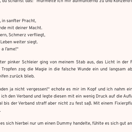
, du schaffst das!“ murmelte ich mir aufmunternd zu und konzentri
Weitere Mandala findest du hier:
, in sanfter Pracht,
Welches Item und für welche Aufgabe?
*
https://mondaymandala.com/m/
nde mit deiner Macht.
dern, Schmerz verfliegt,
ot senden
Leben weiter siegt.
 a l’ame!“
owed file types:
owed file types:
mber of file: 1
Absenden
mber of file: 1
uter pinker Schleier ging von meinem Stab aus, das Licht in de
e Tropfen zog die Magie in die falsche Wunde ein und langsam aber
eifen zurück blieb.
nden ja nicht vergessen!“ echote es mir im Kopf und ich nahm eine
ich den Verband und legte diesen mit ein wenig Druck auf die Aufl
 bis der Verband straff aber nicht zu fest saß. Mit einem Fixierpfl
.
s sich hierbei nur um einen Dummy handelte, fühlte es sich gut an 