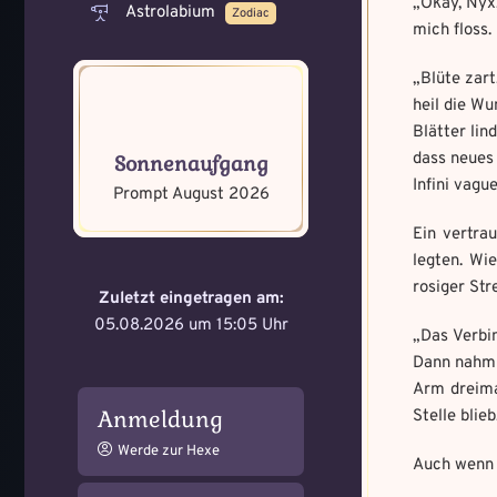
„Okay, Nyx
Astrolabium
Zodiac
mich floss.
„Blüte zart
heil die Wu
Blätter lin
Memory Screensh
Mandala senden
dass neues 
Sonnenaufgang
Infini vague
Max file size: 9.08 MB. | All
Prompt August 2026
Max file size: 9.08 MB. | All
gif,jpeg,png,jpg,pdf | Min nu
gif,jpeg,png,jpg,pdf | Min nu
Ein vertra
legten. Wi
Datei wählen
Select Files
rosiger Str
Zuletzt eingetragen am:
05.08.2026 um 15:05 Uhr
„Das Verbi
Dann nahm 
Absenden
Absenden
Arm dreimal
Anmeldung
Stelle blieb
Werde zur Hexe
Auch wenn e