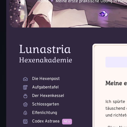
Home
Meine erste praktische Übung in Heil
Lunastria
Voraussetzung:
Voraussetzung:
5
Hexenakademie
Benutzername
*
Benutzername
*
Die Hexenpost
Meine e
Aufgabentafel
Der Hexenkessel
Ich spürte
Schlossgarten
Wie bist du dara
Wie fängst du di
täuschend 
Elfenlichtung
geworden und wie
Bitte schreibe eine kleine 
und richtet
Zeichen.
Schreibe eine Geschichte m
Codex Astraea
NEU