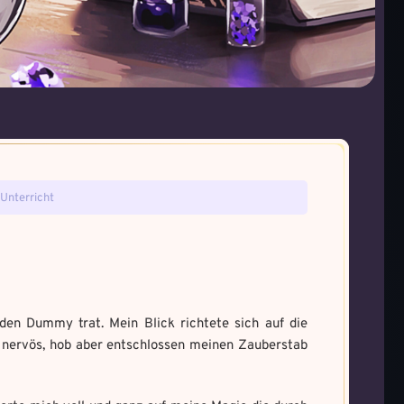
tefakt gefunden!
ie gefunden!
Unterricht
ne den Fluch
um Magie zu bannen
a und male es aus um den
den Dummy trat. Mein Blick richtete sich auf die
e nervös, hob aber entschlossen meinen Zauberstab