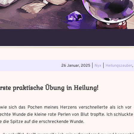
ung!
5. Magische Artefakte
Verfluchtes Ar
. Verteidigungsstunde
Schwarze Mag
26 Januar, 2025
|
Nyx
|
Heilungszauber
,
Erforsche und ban
Löse das Memory 
Wo gefunden?
*
Wo gefunden?
*
rste praktische Übung in Heilung!
Wähle ein beliebiges Mandal
Du hast einen Gegenstand gefunden!
Nimm ihn bitte nur mit,
Fluch zu bannen.
wenn du ihn wirklich benötigst.
 wie sich das Pochen meines Herzens verschnellerte als ich vor 
uf aufmerksam
e Chaos Magie ein?
*
echte Wunde die kleine rote Perlen von Blut tropfte. Ich schluckt
 bannst du es?
*
Geschichte mit mind. 500
e die Spitze auf die erschreckende Wunde.
Benutzername
*
it mind. 500 Zeichen.