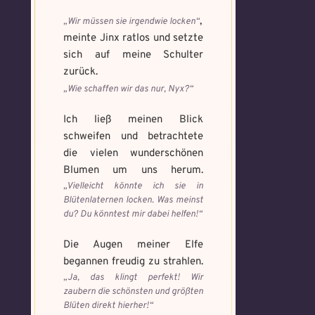
,
„Wir müssen sie irgendwie locken“
meinte Jinx ratlos und setzte
sich auf meine Schulter
zurück.
„Wie schaffen wir das nur, Nyx?“
Ich ließ meinen Blick
schweifen und betrachtete
die vielen wunderschönen
Blumen um uns herum.
„Vielleicht könnte ich sie in
Blütenlaternen locken. Was meinst
du? Du könntest mir dabei helfen!“
Die Augen meiner Elfe
begannen freudig zu strahlen.
„Ja, das klingt perfekt! Wir
zaubern die schönsten und größten
Blüten direkt hierher!“