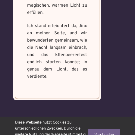
magischen, warmen Licht zu
erfüllen.
Ich stand erleichtert da, Jinx
an meiner Seite, und wir
bewunderten gemeinsam, wie
die Nacht langsam einbrach,
und das Elfenbeerenfest
endlich starten konnte; in
genau dem Licht, das es
verdiente.
© OJAMAJO Hexenschule
Diese Webseite nutzt Cookies zu
2026 ᛜ made with ❤ Icons
unterschiedlichen Zwecken. Durch die
Freepik
from
www.flaticon.com
weitere Nutzung der Webseite stimmst du
Verstanden