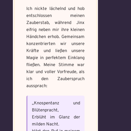
Ich nickte lächelnd und hob
entschlossen meinen
Voraussetzung:
5.
Verfluchtes
Zauberstab, während Jinx
Voraussetzung:
5.
Schwarze
Magische
eifrig neben mir ihre kleinen
Artefakt
Verteidigungsstunde
Magie
Artefakte
Händchen erhob. Gemeinsam
gefunden!
gefunden!
konzentrierten wir unsere
Erforsche
Benutzername
*
Löse das
Kräfte und ließen unsere
Benutzername
*
und banne
Memory um
Magie in perfektem Einklang
den Fluch
Magie zu
fließen. Meine Stimme war
bannen
klar und voller Vorfreude, als
Wähle ein beliebiges
ich den Zauberspruch
Du hast einen Gegenstand gefunden!
Nimm ihn bitte
Wo gefunden?
*
Mandala und male es
aussprach:
Wo gefunden?
*
nur mit, wenn du ihn wirklich benötigst.
aus um den Fluch zu
bannen.
„Knospentanz und
Blütenpracht,
Benutzername
*
Erblüht im Glanz der
Wie fängst du die Chaos
Wie bist du darauf
milden Nacht.
Magie ein?
*
aufmerksam geworden