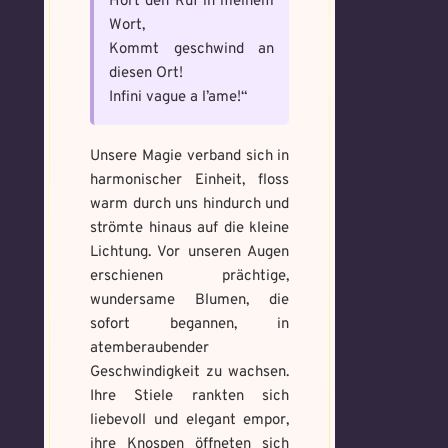
Hört den Ruf in meinem
Bitte schreibe eine kleine Geschichte
und wie bannst du es?
*
mit mind. 500 Zeichen.
Wort,
Schreibe eine Geschichte mit mind.
Welches Item und für welche
Kommt geschwind an
500 Zeichen.
Aufgabe?
*
Weitere Mandala findest du
diesen Ort!
hier:
Infini vague a l’ame!“
https://mondaymandala.com/m/
Unsere Magie verband sich in
Memory Screenshot
harmonischer Einheit, floss
Absenden
senden
warm durch uns hindurch und
Mandala senden
strömte hinaus auf die kleine
Max file size: 9.08 MB. | Allowed file
Lichtung. Vor unseren Augen
Max file size: 9.08 MB. | Allowed file
types: gif,jpeg,png,jpg,pdf | Min
types: gif,jpeg,png,jpg,pdf | Min
erschienen prächtige,
number of file: 1
number of file: 1
wundersame Blumen, die
sofort begannen, in
Datei wählen
Select Files
atemberaubender
Geschwindigkeit zu wachsen.
Ihre Stiele rankten sich
liebevoll und elegant empor,
Absenden
Absenden
ihre Knospen öffneten sich