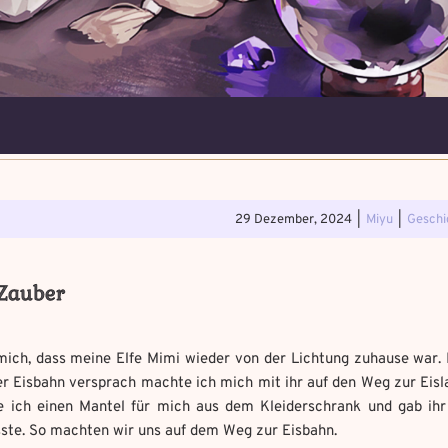
5. Magische Artefakte
Verfluchtes Ar
. Verteidigungsstunde
Schwarze Mag
29 Dezember, 2024
|
Miyu
|
Geschi
Erforsche und ban
Löse das Memory 
Wo gefunden?
*
Wo gefunden?
*
 Zauber
Wähle ein beliebiges Mandal
Du hast einen Gegenstand gefunden!
Nimm ihn bitte nur mit,
Fluch zu bannen.
wenn du ihn wirklich benötigst.
 mich, dass meine Elfe Mimi wieder von der Lichtung zuhause war. 
r Eisbahn versprach machte ich mich mit ihr auf den Weg zur Eisla
uf aufmerksam
e Chaos Magie ein?
*
e ich einen Mantel für mich aus dem Kleiderschrank und gab ihr 
 bannst du es?
*
Geschichte mit mind. 500
Benutzername
*
sste. So machten wir uns auf dem Weg zur Eisbahn.
it mind. 500 Zeichen.