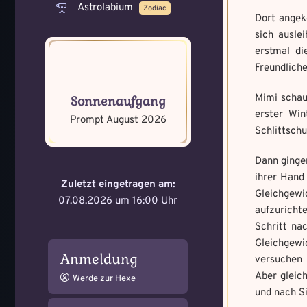
Astrolabium
Zodiac
Dort angek
sich ausle
erstmal di
Freundliche
Memory Screensh
Mandala senden
Mimi schaut
Sonnenaufgang
erster Win
Prompt August 2026
Max file size: 9.08 MB. | All
Max file size: 9.08 MB. | All
Schlittschu
gif,jpeg,png,jpg,pdf | Min nu
gif,jpeg,png,jpg,pdf | Min nu
Dann gingen
Datei wählen
Select Files
ihrer Hand 
Zuletzt eingetragen am:
Gleichgewi
07.08.2026 um 16:00 Uhr
aufzurichte
Schritt na
Absenden
Absenden
Gleichgewi
Anmeldung
versuchen 
Aber gleich
Werde zur Hexe
und nach S