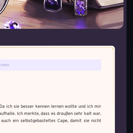
tefakt gefunden!
ie gefunden!
chten
ne den Fluch
um Magie zu bannen
a und male es aus um den
Da ich sie besser kennen lernen wollte und ich mir
ufhalle. Ich merkte, dass es draußen sehr kalt war.
auch ein selbstgebasteltes Cape, damit sie nicht