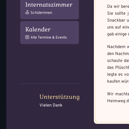
Internatszimmer
Da wir bere
Schülerinnen
Sie sollte
Snackbar u
uns auf ei
Kalender
gab einige
Alle Termine & Events
Nachdem wi
den Nachmit
schaute da
das Plüscht
legte es v
kaufen würd
Wir machte
Unterstützung
Heimweg di
Vielen Dank