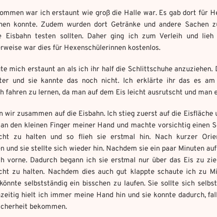
ommen war ich erstaunt wie groß die Halle war. Es gab dort für H
ihen konnte. Zudem wurden dort Getränke und andere Sachen zu
Weitere Mandala findest du hier:
e Eisbahn testen sollten. Daher ging ich zum Verleih und lieh
Welches Item und für welche Aufgabe?
*
https://mondaymandala.com/m/
rweise war dies für Hexenschülerinnen kostenlos.
ot senden
e mich erstaunt an als ich ihr half die Schlittschuhe anzuziehen.
ter und sie kannte das noch nicht. Ich erklärte ihr das es a
owed file types:
owed file types:
h fahren zu lernen, da man auf dem Eis leicht ausrutscht und man 
mber of file: 1
Absenden
mber of file: 1
 wir zusammen auf die Eisbahn. Ich stieg zuerst auf die Eisfläche
an den kleinen Finger meiner Hand und machte vorsichtig einen Sch
cht zu halten und so flieh sie erstmal hin. Nach kurzer Ori
n und sie stellte sich wieder hin. Nachdem sie ein paar Minuten a
ch vorne. Dadurch begann ich sie erstmal nur über das Eis zu zi
cht zu halten. Nachdem dies auch gut klappte schaute ich zu Mi
könnte selbstständig ein bisschen zu laufen. Sie sollte sich se
zeitig hielt ich immer meine Hand hin und sie konnte dadurch, fal
icherheit bekommen.