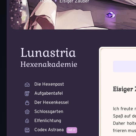
Home
Eisiger Zauber
Lunastria
Hexenakademie
Voraussetzung:
Voraussetzung:
5
Benutzername
*
Benutzername
*
Die Hexenpost
Eisiger
Aufgabentafel
Der Hexenkessel
Ich freute
Schlossgarten
Spaß auf de
Wie bist du dara
Wie fängst du di
Elfenlichtung
Daher holt
geworden und wie
Bitte schreibe eine kleine 
Codex Astraea
NEU
frieren mu
Zeichen.
Schreibe eine Geschichte m