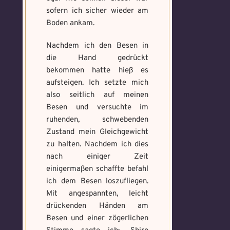
sofern ich sicher wieder am
Voraussetzung:
5.
Verfluchtes
Boden ankam.
Voraussetzung:
5.
Schwarze
Magische
Artefakt
Verteidigungsstunde
Magie
Artefakte
Nachdem ich den Besen in
gefunden!
gefunden!
die Hand gedrückt
Erforsche
Benutzername
*
Löse das
bekommen hatte hieß es
Benutzername
*
und banne
Memory um
aufsteigen. Ich setzte mich
den Fluch
Magie zu
also seitlich auf meinen
bannen
Besen und versuchte im
ruhenden, schwebenden
Wähle ein beliebiges
Du hast einen Gegenstand gefunden!
Nimm ihn bitte
Wo gefunden?
*
Mandala und male es
Zustand mein Gleichgewicht
Wo gefunden?
*
nur mit, wenn du ihn wirklich benötigst.
aus um den Fluch zu
zu halten. Nachdem ich dies
bannen.
nach einiger Zeit
einigermaßen schaffte befahl
Benutzername
*
ich dem Besen loszufliegen.
Wie fängst du die Chaos
Mit angespannten, leicht
Wie bist du darauf
Magie ein?
*
drückenden Händen am
aufmerksam geworden
Bitte schreibe eine kleine Geschichte
Besen und einer zögerlichen
und wie bannst du es?
*
mit mind. 500 Zeichen.