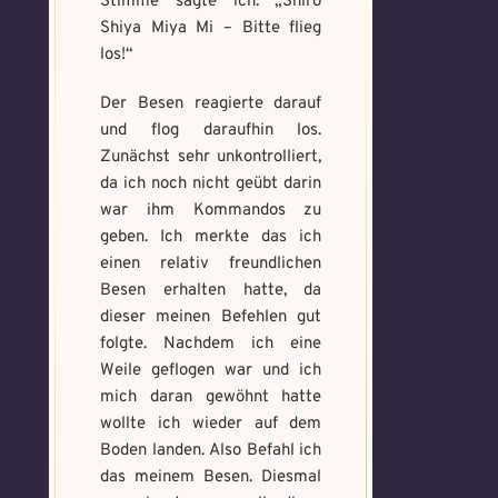
Stimme sagte ich: „
Shiro
Schreibe eine Geschichte mit mind.
Welches Item und für welche
500 Zeichen.
Shiya Miya Mi – Bitte flieg
Aufgabe?
*
Weitere Mandala findest du
los!“
hier:
https://mondaymandala.com/m/
Der Besen reagierte darauf
und flog daraufhin los.
Memory Screenshot
Zunächst sehr unkontrolliert,
Absenden
senden
da ich noch nicht geübt darin
Mandala senden
war ihm Kommandos zu
geben. Ich merkte das ich
Max file size: 9.08 MB. | Allowed file
Max file size: 9.08 MB. | Allowed file
types: gif,jpeg,png,jpg,pdf | Min
einen relativ freundlichen
types: gif,jpeg,png,jpg,pdf | Min
number of file: 1
number of file: 1
Besen erhalten hatte, da
dieser meinen Befehlen gut
Datei wählen
Select Files
folgte. Nachdem ich eine
Weile geflogen war und ich
mich daran gewöhnt hatte
wollte ich wieder auf dem
Absenden
Boden landen. Also Befahl ich
Absenden
das meinem Besen. Diesmal