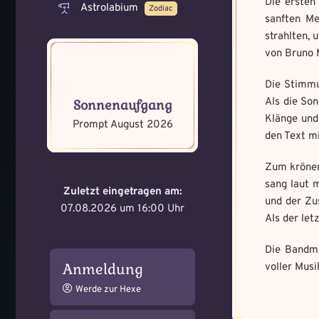
Die ersten
Astrolabium
Zodiac
sanften Me
strahlten,
von Bruno M
Die Stimmu
Memory Screensh
Mandala senden
Als die So
Sonnenaufgang
Klänge und
Max file size: 9.08 MB. | All
Prompt August 2026
Max file size: 9.08 MB. | All
den Text mi
gif,jpeg,png,jpg,pdf | Min nu
gif,jpeg,png,jpg,pdf | Min nu
Zum krönend
Datei wählen
Select Files
sang laut 
Zuletzt eingetragen am:
und der Zu
07.08.2026 um 16:00 Uhr
Als der let
Absenden
Absenden
Die Bandmi
Anmeldung
voller Musi
Werde zur Hexe