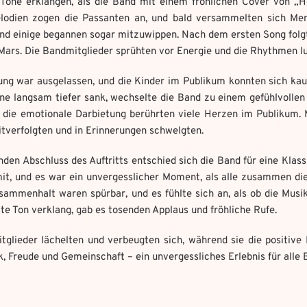
 Töne erklangen, als die Band mit einem fröhlichen Cover von „
lodien zogen die Passanten an, und bald versammelten sich Me
 und einige begannen sogar mitzuwippen. Nach dem ersten Song folg
Weitere Mandala findest du hier:
Welches Item und für welche Aufgabe?
*
ars. Die Bandmitglieder sprühten vor Energie und die Rhythmen lu
https://mondaymandala.com/m/
ng war ausgelassen, und die Kinder im Publikum konnten sich kaum
ot senden
nne langsam tiefer sank, wechselte die Band zu einem gefühlvollen
 die emotionale Darbietung berührten viele Herzen im Publikum. 
owed file types:
owed file types:
tverfolgten und in Erinnerungen schwelgten.
mber of file: 1
Absenden
mber of file: 1
en Abschluss des Auftritts entschied sich die Band für eine Klass
mit, und es war ein unvergesslicher Moment, als alle zusammen di
sammenhalt waren spürbar, und es fühlte sich an, als ob die Mus
zte Ton verklang, gab es tosenden Applaus und fröhliche Rufe.
tglieder lächelten und verbeugten sich, während sie die positiv
k, Freude und Gemeinschaft – ein unvergessliches Erlebnis für alle B