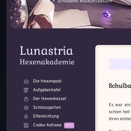
Home
Schulband: Museumsbesuch
Lunastria
Voraussetzung:
Voraussetzung:
5
Hexenakademie
Benutzername
*
Benutzername
*
Die Hexenpost
Schulb
Aufgabentafel
Der Hexenkessel
Es war ein
Schlossgarten
Wie bist du dara
Wie fängst du di
schien hell
Elfenlichtung
geworden und wie
Bitte schreibe eine kleine 
ihren einhe
Zeichen.
Schreibe eine Geschichte m
Codex Astraea
NEU