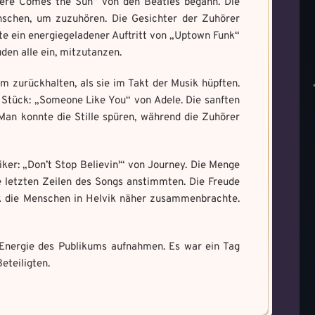
Here Comes the Sun“ von den Beatles begann. Die
nschen, um zuzuhören. Die Gesichter der Zuhörer
te ein energiegeladener Auftritt von „Uptown Funk“
den alle ein, mitzutanzen.
 zurückhalten, als sie im Takt der Musik hüpften.
 Stück: „Someone Like You“ von Adele. Die sanften
Man konnte die Stille spüren, während die Zuhörer
iker: „Don’t Stop Believin'“ von Journey. Die Menge
e letzten Zeilen des Songs anstimmten. Die Freude
ik die Menschen in Helvik näher zusammenbrachte.
e Energie des Publikums aufnahmen. Es war ein Tag
eteiligten.