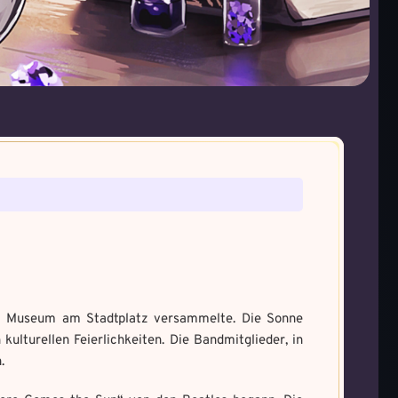
tefakt gefunden!
ie gefunden!
ne den Fluch
um Magie zu bannen
a und male es aus um den
dem Museum am Stadtplatz versammelte. Die Sonne
kulturellen Feierlichkeiten. Die Bandmitglieder, in
.