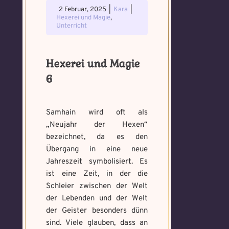
2 Februar, 2025
|
Kara
|
Hexerei und Magie
,
Unterricht
Hexerei und Magie
6
Samhain wird oft als
Voraussetzung:
5.
Verfluchtes
Voraussetzung:
5.
Schwarze
„Neujahr der Hexen“
Magische
Artefakt
Verteidigungsstunde
bezeichnet, da es den
Magie
Artefakte
gefunden!
Übergang in eine neue
gefunden!
Jahreszeit symbolisiert. Es
Erforsche
Benutzername
*
Löse das
Benutzername
*
ist eine Zeit, in der die
und banne
Memory um
Schleier zwischen der Welt
den Fluch
Magie zu
der Lebenden und der Welt
bannen
der Geister besonders dünn
Wähle ein beliebiges
sind. Viele glauben, dass an
Du hast einen Gegenstand gefunden!
Nimm ihn bitte
Wo gefunden?
*
Mandala und male es