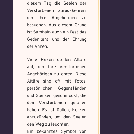
Wo gefunden?
*
nur mit, wenn du ihn wirklich benötigst.
diesem Tag die Seelen der
aus um den Fluch zu
bannen.
Verstorbenen zurückkehren,
um ihre Angehörigen zu
besuchen. Aus diesem Grund
Benutzername
*
ist Samhain auch ein Fest des
Wie fängst du die Chaos
Wie bist du darauf
Gedenkens und der Ehrung
Magie ein?
*
aufmerksam geworden
der Ahnen.
Bitte schreibe eine kleine Geschichte
und wie bannst du es?
*
mit mind. 500 Zeichen.
Schreibe eine Geschichte mit mind.
Viele Hexen stellen Altäre
Welches Item und für welche
500 Zeichen.
auf, um ihre verstorbenen
Aufgabe?
*
Weitere Mandala findest du
Angehörigen zu ehren. Diese
hier:
https://mondaymandala.com/m/
Altäre sind oft mit Fotos,
persönlichen Gegenständen
und Speisen geschmückt, die
Memory Screenshot
den Verstorbenen gefallen
Absenden
senden
Mandala senden
haben. Es ist üblich, Kerzen
anzuzünden, um den Seelen
Max file size: 9.08 MB. | Allowed file
Max file size: 9.08 MB. | Allowed file
den Weg zu leuchten.
types: gif,jpeg,png,jpg,pdf | Min
types: gif,jpeg,png,jpg,pdf | Min
Ein bekanntes Symbol von
number of file: 1