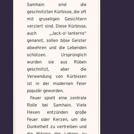
number of file: 1
Samhain sind die
Datei wählen
geschnitzten Kürbisse, die oft
Select Files
mit gruseligen Gesichtern
verziert sind. Diese Kürbisse,
auch „Jack-o‘-lanterns“
genannt, sollen böse Geister
Absenden
Absenden
abwehren und die Lebenden
schützen. Ursprünglich
wurden sie aus Rüben
geschnitzt, aber die
Verwendung von Kürbissen
ist in der modernen Feier
populär geworden.
Feuer spielt eine zentrale
Rolle bei Samhain. Viele
Hexen entzünden große
Feuer oder Kerzen, um die
Dunkelheit zu vertreiben und