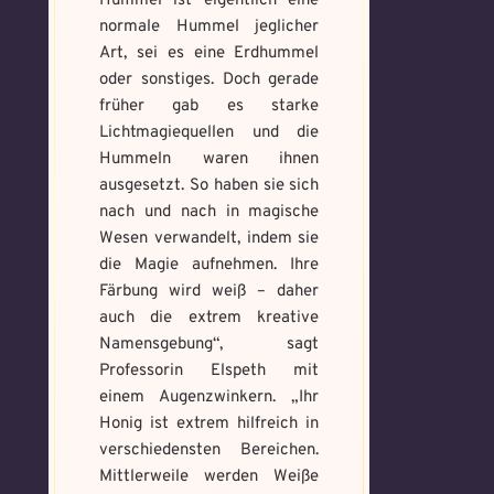
Hummel ist eigentlich eine
Schreibe eine Geschichte mit mind.
Welches Item und für welche
500 Zeichen.
normale Hummel jeglicher
Aufgabe?
*
Weitere Mandala findest du
Art, sei es eine Erdhummel
hier:
oder sonstiges. Doch gerade
https://mondaymandala.com/m/
früher gab es starke
Lichtmagiequellen und die
Memory Screenshot
Hummeln waren ihnen
Absenden
senden
ausgesetzt. So haben sie sich
Mandala senden
nach und nach in magische
Max file size: 9.08 MB. | Allowed file
Wesen verwandelt, indem sie
Max file size: 9.08 MB. | Allowed file
types: gif,jpeg,png,jpg,pdf | Min
types: gif,jpeg,png,jpg,pdf | Min
die Magie aufnehmen. Ihre
number of file: 1
number of file: 1
Färbung wird weiß – daher
auch die extrem kreative
Datei wählen
Select Files
Namensgebung“, sagt
Professorin Elspeth mit
einem Augenzwinkern. „Ihr
Honig ist extrem hilfreich in
Absenden
Absenden
verschiedensten Bereichen.
Mittlerweile werden Weiße