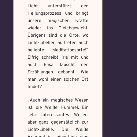
Licht unterstützt den
Voraussetzung:
5.
Verfluchtes
Heilungsprozess und bringt
Voraussetzung:
5.
Schwarze
Magische
Artefakt
Verteidigungsstunde
unsere magischen Kräfte
Magie
Artefakte
wieder ins Gleichgewicht.
gefunden!
gefunden!
Übrigens sind die Orte, wo
Erforsche
Benutzername
*
Löse das
Benutzername
*
Licht-Libellen auftreten auch
und banne
Memory um
beliebte Meditationsorte!“
den Fluch
Magie zu
Eifrig schreibt Iris mit und
bannen
auch Elisa lauscht den
Wähle ein beliebiges
Erzählungen gebannt. Wie
Du hast einen Gegenstand gefunden!
Nimm ihn bitte
Wo gefunden?
*
Mandala und male es
Wo gefunden?
*
man wohl einen solchen Ort
nur mit, wenn du ihn wirklich benötigst.
aus um den Fluch zu
findet?
bannen.
„Auch ein magisches Wesen
Benutzername
*
ist die Weiße Hummel. Ein
Wie fängst du die Chaos
Wie bist du darauf
sehr interessantes Wesen,
Magie ein?
*
aufmerksam geworden
aber ganz gegensätzlich zur
Bitte schreibe eine kleine Geschichte
Licht-Libelle. Die Weiße
und wie bannst du es?
*
mit mind. 500 Zeichen.