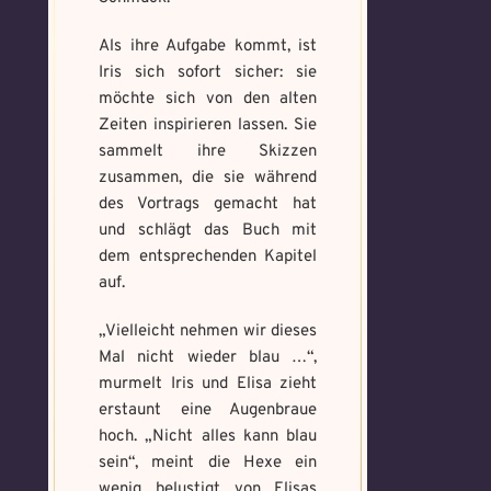
Mandala senden
Als ihre Aufgabe kommt, ist
Max file size: 9.08 MB. | Allowed file
Iris sich sofort sicher: sie
types: gif,jpeg,png,jpg,pdf | Min
number of file: 1
möchte sich von den alten
Zeiten inspirieren lassen. Sie
Select Files
sammelt ihre Skizzen
zusammen, die sie während
des Vortrags gemacht hat
und schlägt das Buch mit
Absenden
dem entsprechenden Kapitel
auf.
„Vielleicht nehmen wir dieses
Mal nicht wieder blau …“,
murmelt Iris und Elisa zieht
erstaunt eine Augenbraue
hoch. „Nicht alles kann blau
sein“, meint die Hexe ein
wenig belustigt von Elisas