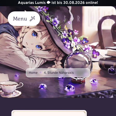
Zum
Aquarias Lumis 🐡 ist bis 30.08.2026 online!
Inhalt
springen
Menu
Start
Akademie
Unterricht
Home
4. Stunde Nähpraxis
Helvik
Königreich
Astraea