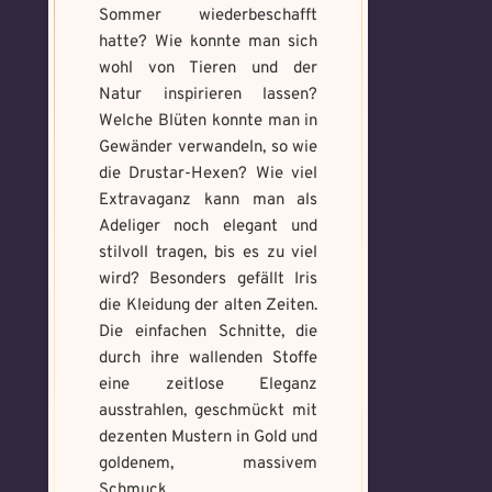
den Fluch
Sommer wiederbeschafft
hatte? Wie konnte man sich
Wähle ein beliebiges
wohl von Tieren und der
Du hast einen Gegenstand gefunden!
Nimm ihn bitte
Mandala und male es
Natur inspirieren lassen?
Wo gefunden?
*
nur mit, wenn du ihn wirklich benötigst.
aus um den Fluch zu
Welche Blüten konnte man in
bannen.
Gewänder verwandeln, so wie
die Drustar-Hexen? Wie viel
Benutzername
*
Extravaganz kann man als
Wie bist du darauf
Adeliger noch elegant und
aufmerksam geworden
stilvoll tragen, bis es zu viel
wird? Besonders gefällt Iris
und wie bannst du es?
*
die Kleidung der alten Zeiten.
Schreibe eine Geschichte mit mind.
Welches Item und für welche
500 Zeichen.
Die einfachen Schnitte, die
Aufgabe?
*
Weitere Mandala findest du
durch ihre wallenden Stoffe
hier:
eine zeitlose Eleganz
https://mondaymandala.com/m/
ausstrahlen, geschmückt mit
dezenten Mustern in Gold und
goldenem, massivem
Absenden
Schmuck.