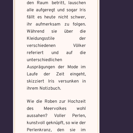
den Raum betritt, lauschen
alle aufgeregt und sogar Iris
fällt es heute nicht schwer,
ihr aufmerksam zu folgen.
Während sie über die
Kleidungsstile der
verschiedenen Völker
referiert und auf die
unterschiedlichen
Ausprägungen der Mode im
Laufe der Zeit eingeht,
skizziert Iris versunken in
ihrem Notizbuch.
Voraussetzung:
5.
Verfluchtes
Magische
Wie die Roben zur Hochzeit
Artefakt
Artefakte
des Meervolkes wohl
gefunden!
aussahen? Voller Perlen,
Erforsche
kunstvoll geknüpft, so wie der
Benutzername
*
und banne
Perlenkranz, den sie im