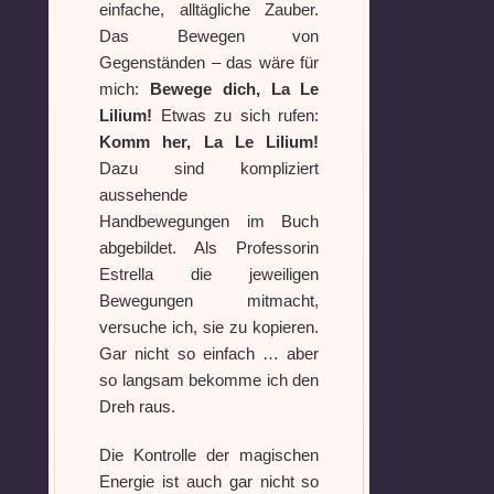
einfache, alltägliche Zauber.
Das Bewegen von
Weitere Mandala findest du
Gegenständen – das wäre für
hier:
mich:
Bewege dich, La Le
https://mondaymandala.com/m/
Lilium!
Etwas zu sich rufen:
Komm her, La Le Lilium!
Dazu sind kompliziert
aussehende
Handbewegungen im Buch
abgebildet. Als Professorin
Estrella die jeweiligen
Bewegungen mitmacht,
versuche ich, sie zu kopieren.
Gar nicht so einfach … aber
so langsam bekomme ich den
Dreh raus.
Die Kontrolle der magischen
Energie ist auch gar nicht so