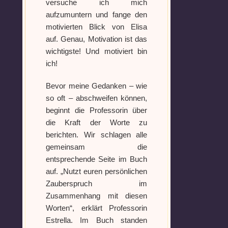
versuche ich mich
aufzumuntern und fange den
Voraussetzung:
5.
Schwarze
motivierten Blick von Elisa
Verteidigungsstunde
Magie
auf. Genau, Motivation ist das
Voraussetzung:
5.
Verfluchtes
gefunden!
Magische
wichtigste! Und motiviert bin
Artefakt
Artefakte
ich!
Löse das
gefunden!
Loading
Memory um
Erforsche
Bevor meine Gedanken – wie
Magie zu
und banne
so oft – abschweifen können,
bannen
Loading
den Fluch
beginnt die Professorin über
Du hast einen Gegenstand gefunden!
Nimm ihn bitte
die Kraft der Worte zu
nur mit, wenn du ihn wirklich benötigst.
berichten. Wir schlagen alle
Wähle ein beliebiges
gemeinsam die
Mandala und male es
aus um den Fluch zu
entsprechende Seite im Buch
bannen.
auf. „Nutzt euren persönlichen
Loading
Zauberspruch im
Zusammenhang mit diesen
Worten“, erklärt Professorin
Estrella. Im Buch standen