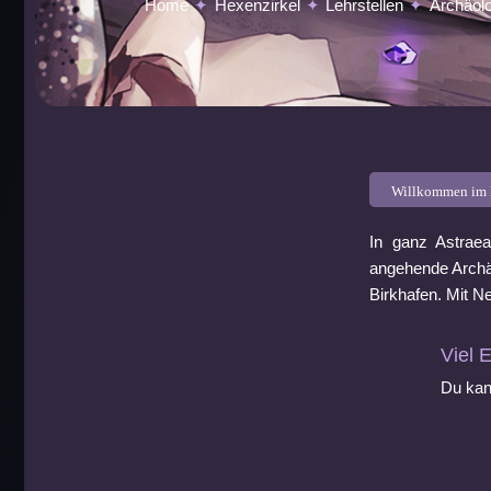
Home
Hexenzirkel
Lehrstellen
Archäolo
Willkommen im 
In ganz Astrae
angehende Archä
Birkhafen. Mit N
Viel E
Du kann