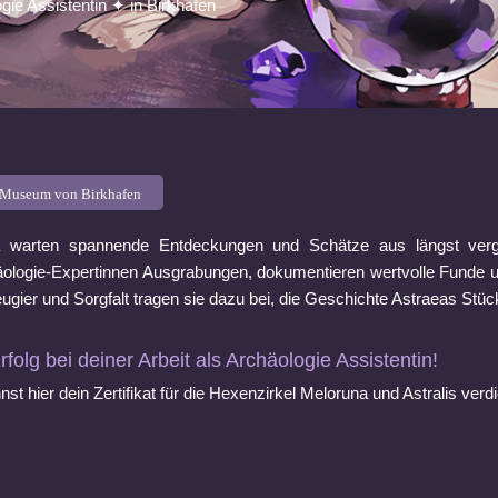
gie Assistentin ✦ in Birkhafen
Museum von Birkhafen
a warten spannende Entdeckungen und Schätze aus längst verga
ologie-Expertinnen Ausgrabungen, dokumentieren wertvolle Funde un
eugier und Sorgfalt tragen sie dazu bei, die Geschichte Astraeas Stü
rfolg bei deiner Arbeit als Archäologie Assistentin!
st hier dein Zertifikat für die Hexenzirkel Meloruna und Astralis verd