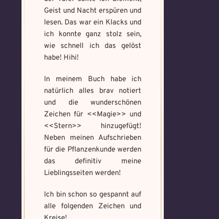
https://mondaymandala.com/m/
Geist und Nacht erspüren und
Memory Screenshot
lesen. Das war ein Klacks und
Absenden
senden
ich konnte ganz stolz sein,
Mandala senden
wie schnell ich das gelöst
habe! Hihi!
Max file size: 9.08 MB. | Allowed file
Max file size: 9.08 MB. | Allowed file
types: gif,jpeg,png,jpg,pdf | Min
types: gif,jpeg,png,jpg,pdf | Min
number of file: 1
In meinem Buch habe ich
number of file: 1
natürlich alles brav notiert
Datei wählen
und die wunderschönen
Select Files
Zeichen für <<Magie>> und
<<Stern>> hinzugefügt!
Neben meinen Aufschrieben
Absenden
für die Pflanzenkunde werden
Absenden
das definitiv meine
Lieblingsseiten werden!
Ich bin schon so gespannt auf
alle folgenden Zeichen und
Kreise!