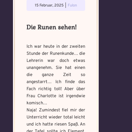
gefunden!
gefunden!
15 Februar, 2025
|
Fulon
Erforsche
Benutzername
*
Löse das
Benutzername
*
und banne
Memory um
den Fluch
Die Runen sehen!
Magie zu
bannen
Wähle ein beliebiges
Du hast einen Gegenstand gefunden!
Nimm ihn bitte
Wo gefunden?
*
Ich war heute in der zweiten
Mandala und male es
Wo gefunden?
*
nur mit, wenn du ihn wirklich benötigst.
aus um den Fluch zu
Stunde der Runenkunde… die
bannen.
Lehrerin war doch etwas
unangenehm. Sie hat einen
die ganze Zeit so
Benutzername
*
Wie fängst du die Chaos
angestarrt… Ich finde das
Wie bist du darauf
Magie ein?
*
Fach richtig toll! Aber über
aufmerksam geworden
Bitte schreibe eine kleine Geschichte
Frau Charlotte ist irgendwie
und wie bannst du es?
*
mit mind. 500 Zeichen.
komisch…
Schreibe eine Geschichte mit mind.
Welches Item und für welche
Naja! Zumindest fiel mir der
500 Zeichen.
Aufgabe?
*
Unterricht wieder total leicht
und ich hatte riesen Spaß. An
Weitere Mandala findest du
der Tafel sollte ich Element,
hier: