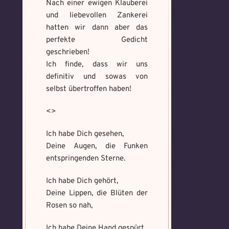
Memory Screenshot
Nach einer ewigen Klauberei
Absenden
senden
und liebevollen Zankerei
Mandala senden
hatten wir dann aber das
perfekte Gedicht
Max file size: 9.08 MB. | Allowed file
Max file size: 9.08 MB. | Allowed file
types: gif,jpeg,png,jpg,pdf | Min
geschrieben!
types: gif,jpeg,png,jpg,pdf | Min
number of file: 1
number of file: 1
Ich finde, dass wir uns
definitiv und sowas von
Datei wählen
Select Files
selbst übertroffen haben!
<>
Absenden
Ich habe Dich gesehen,
Absenden
Deine Augen, die Funken
entspringenden Sterne.
Ich habe Dich gehört,
Deine Lippen, die Blüten der
Rosen so nah,
Ich habe Deine Hand gespürt,