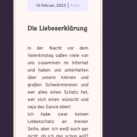
15 Februar, 2025
|
Fulon
Die Liebeserklärung
In der Nacht vor dem
Valentinstag saßen viele von
uns zusammen im Internat
und haben uns unterhalten
über unsere kleinen und
großen Schwärmereien und
wer alles einen Schatz hat,
wer sich einen wünscht und
naja das Ganze eben!
Voraussetzung:
5.
Verfluchtes
Voraussetzung:
5.
Schwarze
Ich habe zwar keinen
Magische
Artefakt
Verteidigungsstunde
Magie
Artefakte
Liebesschatz an meiner
gefunden!
gefunden!
Seite, aber ich weiß auch gar
Erforsche
Benutzername
*
nicht, ob ich das schon will?