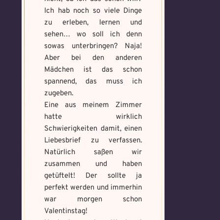
Löse das
Benutzername
*
und banne
Ich hab noch so viele Dinge
Memory um
den Fluch
zu erleben, lernen und
Magie zu
sehen… wo soll ich denn
bannen
sowas unterbringen? Naja!
Wähle ein beliebiges
Du hast einen Gegenstand gefunden!
Nimm ihn bitte
Wo gefunden?
*
Aber bei den anderen
Mandala und male es
Wo gefunden?
*
nur mit, wenn du ihn wirklich benötigst.
aus um den Fluch zu
Mädchen ist das schon
bannen.
spannend, das muss ich
zugeben.
Eine aus meinem Zimmer
Benutzername
*
Wie fängst du die Chaos
hatte wirklich
Wie bist du darauf
Magie ein?
*
Schwierigkeiten damit, einen
aufmerksam geworden
Bitte schreibe eine kleine Geschichte
Liebesbrief zu verfassen.
und wie bannst du es?
*
mit mind. 500 Zeichen.
Natürlich saßen wir
Schreibe eine Geschichte mit mind.
Welches Item und für welche
zusammen und haben
500 Zeichen.
Aufgabe?
*
Weitere Mandala findest du
getüftelt! Der sollte ja
hier:
perfekt werden und immerhin
https://mondaymandala.com/m/
war morgen schon
Valentinstag!