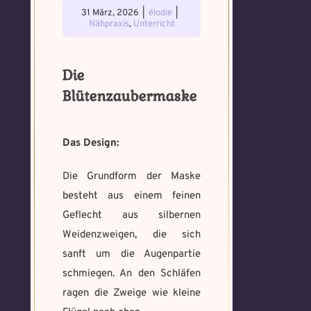
31 März, 2026
|
élodie
|
Nähpraxis
,
Unterricht
Die
Voraussetzung:
5.
Verfluchtes
Voraussetzung:
5.
Schwarze
Blütenzaubermaske
Magische
Artefakt
Verteidigungsstunde
Magie
Artefakte
gefunden!
gefunden!
Erforsche
Das Design:
Benutzername
*
Löse das
Benutzername
*
und banne
Memory um
den Fluch
Die Grundform der Maske
Magie zu
besteht aus einem feinen
bannen
Geflecht aus silbernen
Wähle ein beliebiges
Du hast einen Gegenstand gefunden!
Nimm ihn bitte
Wo gefunden?
*
Mandala und male es
Weidenzweigen, die sich
Wo gefunden?
*
nur mit, wenn du ihn wirklich benötigst.
aus um den Fluch zu
sanft um die Augenpartie
bannen.
schmiegen. An den Schläfen
ragen die Zweige wie kleine
Benutzername
*