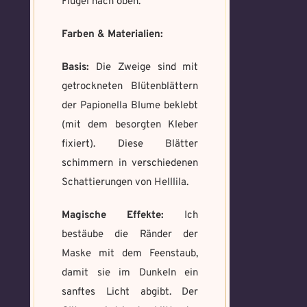
Wie fängst du die Chaos
Flügel nach oben.
Wie bist du darauf
Magie ein?
*
aufmerksam geworden
Farben & Materialien:
Bitte schreibe eine kleine Geschichte
und wie bannst du es?
*
mit mind. 500 Zeichen.
Schreibe eine Geschichte mit mind.
Welches Item und für welche
Basis:
Die Zweige sind mit
500 Zeichen.
Aufgabe?
*
Weitere Mandala findest du
getrockneten Blütenblättern
hier:
der Papionella Blume beklebt
https://mondaymandala.com/m/
(mit dem besorgten Kleber
fixiert). Diese Blätter
Memory Screenshot
schimmern in verschiedenen
Absenden
senden
Mandala senden
Schattierungen von Helllila.
Max file size: 9.08 MB. | Allowed file
Max file size: 9.08 MB. | Allowed file
types: gif,jpeg,png,jpg,pdf | Min
Magische Effekte:
Ich
types: gif,jpeg,png,jpg,pdf | Min
number of file: 1
number of file: 1
bestäube die Ränder der
Maske mit dem Feenstaub,
Datei wählen
Select Files
damit sie im Dunkeln ein
sanftes Licht abgibt. Der