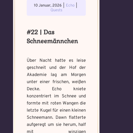
bannen
10 Januar, 2026
|
Echo
|
Wähle ein beliebiges
Quests
Du hast einen Gegenstand gefunden!
Nimm ihn bitte
Wo gefunden?
*
Mandala und male es
Wo gefunden?
*
nur mit, wenn du ihn wirklich benötigst.
aus um den Fluch zu
bannen.
#22 | Das
Schneemännchen
Benutzername
*
Wie fängst du die Chaos
Wie bist du darauf
Magie ein?
*
aufmerksam geworden
Über Nacht hatte es leise
Bitte schreibe eine kleine Geschichte
und wie bannst du es?
*
geschneit und der Hof der
mit mind. 500 Zeichen.
Schreibe eine Geschichte mit mind.
Akademie lag am Morgen
Welches Item und für welche
500 Zeichen.
unter einer frischen, weißen
Aufgabe?
*
Weitere Mandala findest du
hier:
Decke. Echo kniete
https://mondaymandala.com/m/
konzentriert im Schnee und
formte mit roten Wangen die
letzte Kugel für einen kleinen
Memory Screenshot
Schneemann. Dawn flatterte
Absenden
senden
Mandala senden
aufgeregt um sie herum, half
mit winzigen