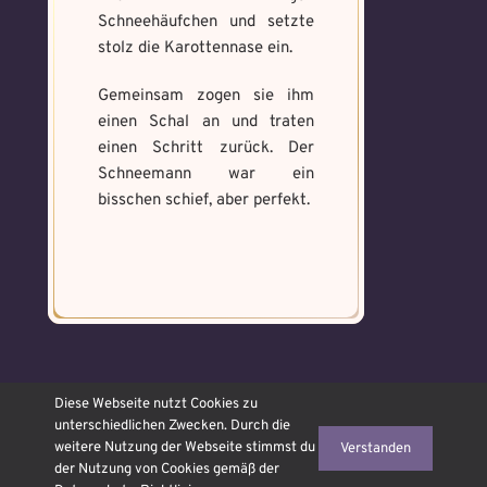
Max file size: 9.08 MB. | Allowed file
Max file size: 9.08 MB. | Allowed file
Schneehäufchen und setzte
types: gif,jpeg,png,jpg,pdf | Min
types: gif,jpeg,png,jpg,pdf | Min
number of file: 1
stolz die Karottennase ein.
number of file: 1
Datei wählen
Gemeinsam zogen sie ihm
Select Files
einen Schal an und traten
einen Schritt zurück. Der
Schneemann war ein
bisschen schief, aber perfekt.
Absenden
Absenden
© OJAMAJO Hexenschule
Diese Webseite nutzt Cookies zu
2026 ᛜ made with ❤ Icons
unterschiedlichen Zwecken. Durch die
Freepik
from
www.flaticon.com
weitere Nutzung der Webseite stimmst du
Verstanden
der Nutzung von Cookies gemäß der
Aufbauhilfe / Tumblr
Datenschutz
Impre