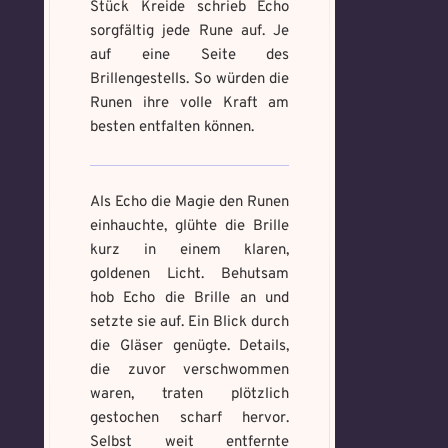
Benutzername
*
Stück Kreide schrieb Echo
Wie fängst du die Chaos
sorgfältig jede Rune auf. Je
Wie bist du darauf
Magie ein?
*
auf eine Seite des
aufmerksam geworden
Bitte schreibe eine kleine Geschichte
Brillengestells. So würden die
und wie bannst du es?
*
mit mind. 500 Zeichen.
Runen ihre volle Kraft am
Schreibe eine Geschichte mit mind.
Welches Item und für welche
500 Zeichen.
besten entfalten können.
Aufgabe?
*
Weitere Mandala findest du
hier:
https://mondaymandala.com/m/
Als Echo die Magie den Runen
einhauchte, glühte die Brille
Memory Screenshot
kurz in einem klaren,
Absenden
senden
goldenen Licht. Behutsam
Mandala senden
hob Echo die Brille an und
Max file size: 9.08 MB. | Allowed file
setzte sie auf. Ein Blick durch
Max file size: 9.08 MB. | Allowed file
types: gif,jpeg,png,jpg,pdf | Min
types: gif,jpeg,png,jpg,pdf | Min
die Gläser genügte. Details,
number of file: 1
number of file: 1
die zuvor verschwommen
waren, traten plötzlich
Datei wählen
Select Files
gestochen scharf hervor.
Selbst weit entfernte