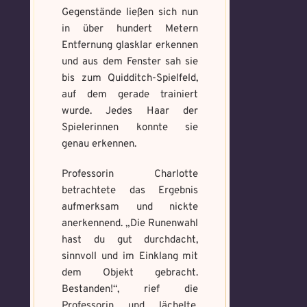
Gegenstände ließen sich nun
in über hundert Metern
Absenden
Absenden
Entfernung glasklar erkennen
und aus dem Fenster sah sie
bis zum Quidditch-Spielfeld,
auf dem gerade trainiert
wurde. Jedes Haar der
Spielerinnen konnte sie
genau erkennen.
Professorin Charlotte
betrachtete das Ergebnis
aufmerksam und nickte
anerkennend. „Die Runenwahl
hast du gut durchdacht,
sinnvoll und im Einklang mit
dem Objekt gebracht.
Bestanden!“, rief die
Professorin und lächelte.