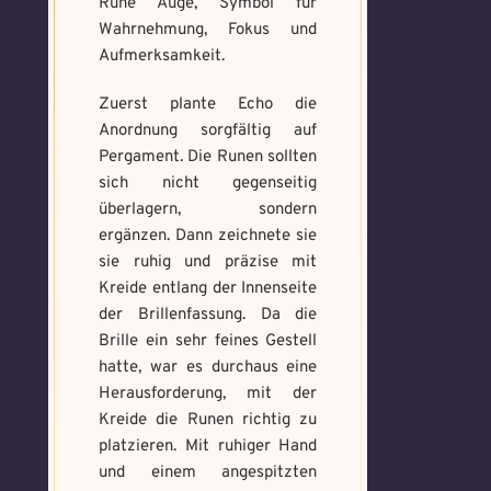
Rune Auge, Symbol für
Wahrnehmung, Fokus und
Aufmerksamkeit.
Zuerst plante Echo die
Anordnung sorgfältig auf
Voraussetzung:
Pergament. Die Runen sollten
5.
Verfluchtes
Voraussetzung:
5.
Schwarze
Magische
sich nicht gegenseitig
Artefakt
Verteidigungsstunde
Magie
Artefakte
überlagern, sondern
gefunden!
gefunden!
ergänzen. Dann zeichnete sie
Erforsche
Benutzername
*
Löse das
sie ruhig und präzise mit
Benutzername
*
und banne
Memory um
Kreide entlang der Innenseite
den Fluch
Magie zu
der Brillenfassung. Da die
bannen
Brille ein sehr feines Gestell
hatte, war es durchaus eine
Wähle ein beliebiges
Du hast einen Gegenstand gefunden!
Nimm ihn bitte
Wo gefunden?
*
Mandala und male es
Herausforderung, mit der
Wo gefunden?
*
nur mit, wenn du ihn wirklich benötigst.
aus um den Fluch zu
Kreide die Runen richtig zu
bannen.
platzieren. Mit ruhiger Hand
und einem angespitzten