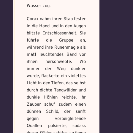
Weitere Mandala findest du
Schreibe eine Geschichte mit mind.
Welches Item und für welche
Wasser zog.
hier:
500 Zeichen.
Aufgabe?
*
https://mondaymandala.com/m/
Corax nahm ihren Stab fester
in die Hand und in den Augen
blitzte Entschlossenheit. Sie
führte die Gruppe an,
während ihre Runenmagie als
Absenden
Mandala senden
matt leuchtendes Band vor
ihnen herschwebte. Wo
Max file size: 9.08 MB. | Allowed file
immer der Weg dunkler
types: gif,jpeg,png,jpg,pdf | Min
wurde, flackerte ein violettes
number of file: 1
Licht in den Tiefen, das selbst
durch dichte Tangwälder und
Select Files
dunkle Höhlen reichte. Ihr
Zauber schuf zudem einen
dünnen Schild, der sanft
gegen vorbeigleitende
Absenden
Quallen pulsierte, sodass