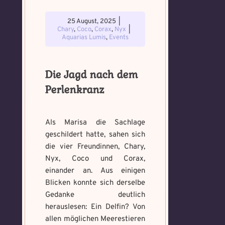
25 August, 2025
|
Chary
,
Coco
,
Corax
,
Nyx
|
Aquarias Lumis
,
Events
Die Jagd nach dem
Perlenkranz
Als Marisa die Sachlage
geschildert hatte, sahen sich
die vier Freundinnen, Chary,
Nyx, Coco und Corax,
einander an. Aus einigen
Blicken konnte sich derselbe
Gedanke deutlich
herauslesen: Ein Delfin? Von
allen möglichen Meerestieren