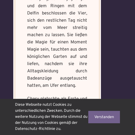
und dem Ringen mit dem
Delfin beschlossen die Vier,
sich den restlichen Tag nicht
mehr vom Meer streitig
machen zu lassen. Sie ließen
die Magie für einen Moment
Magie sein, tauchten aus dem
königlichen Garten auf und
liefen, nachdem sie ihre
Alltagskleidung durch
Badeanzüge ausgetauscht
hatten, am Ufer entlang.
Chary platschte als Erste und
Diese Webseite nutzt Cookies zu
spritzte mit den Beinen, dass
unterschiedlichen Zwecken. Durch die
es in alle Richtungen flog. Sie
weitere Nutzung der Webseite stimmst du
Verstanden
rief den anderen neckische
der Nutzung von Cookies gemäß der
Kommentare zu und grinste
Datenschutz-Richtlinie zu.