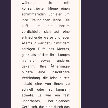
während sie mit
konzentrierter Miene einen
Voraussetzung:
5.
Verfluchtes
schimmernden Schleier um
Magische
Artefakt
ihre Freundinnen legte. Die
Artefakte
gefunden!
Luft um sie herum
Erforsche
verdichtete sich auf eine
Benutzername
*
und banne
erfrischende Weise und jeder
den Fluch
Atemzug war gefüllt mit dem
salzigen Duft des Meeres,
ganz als hätten ihre Lungen
Wähle ein beliebiges
Du hast einen Gegenstand gefunden!
Nimm ihn bitte
niemals etwas anderes
Mandala und male es
Wo gefunden?
*
nur mit, wenn du ihn wirklich benötigst.
aus um den Fluch zu
gekannt. Ihre Äthermagie
bannen.
bildete eine unsichtbare
Verbindung, die leise surrte
sobald eine von ihnen zu
Benutzername
*
schnell oder zu langsam
Wie bist du darauf
atmete. Es war ein fast
aufmerksam geworden
unhörbares, beruhigendes
und wie bannst du es?
*
Geräusch, das sich durch das