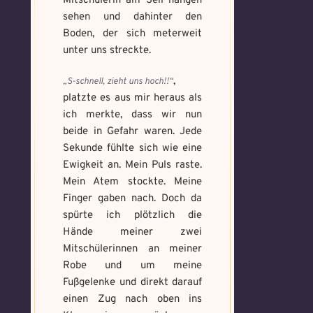
Mitschülerin am Seil hängen
Memory Screenshot
sehen und dahinter den
Absenden
senden
Boden, der sich meterweit
Mandala senden
unter uns streckte.
Max file size: 9.08 MB. | Allowed file
Max file size: 9.08 MB. | Allowed file
types: gif,jpeg,png,jpg,pdf | Min
,
„S-schnell, zieht uns hoch!!“
types: gif,jpeg,png,jpg,pdf | Min
number of file: 1
platzte es aus mir heraus als
number of file: 1
ich merkte, dass wir nun
Datei wählen
Select Files
beide in Gefahr waren. Jede
Sekunde fühlte sich wie eine
Ewigkeit an. Mein Puls raste.
Mein Atem stockte. Meine
Absenden
Finger gaben nach. Doch da
Absenden
spürte ich plötzlich die
Hände meiner zwei
Mitschülerinnen an meiner
Robe und um meine
Fußgelenke und direkt darauf
einen Zug nach oben ins