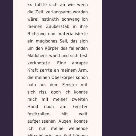
Erforsche
Benutzername
*
Es fühlte sich an wie wenn
Löse das
Benutzername
*
und banne
die Zeit verlangsamt worden
Memory um
den Fluch
wäre; instinktiv schwang ich
Magie zu
meinen Zauberstab in ihre
bannen
Richtung und materialisierte
Wähle ein beliebiges
Du hast einen Gegenstand gefunden!
Nimm ihn bitte
Wo gefunden?
*
Mandala und male es
ein magisches Seil, das sich
Wo gefunden?
*
nur mit, wenn du ihn wirklich benötigst.
aus um den Fluch zu
um den Körper des fallenden
bannen.
Mädchens wand und sich fest
verknotete. Eine abrupte
Benutzername
*
Kraft zerrte an meinem Arm,
Wie fängst du die Chaos
die meinen Oberkörper schon
Wie bist du darauf
Magie ein?
*
halb aus dem Fenster mit
aufmerksam geworden
Bitte schreibe eine kleine Geschichte
sich riss, doch ich konnte
und wie bannst du es?
*
mit mind. 500 Zeichen.
mich mit meiner zweiten
Schreibe eine Geschichte mit mind.
Welches Item und für welche
Hand noch am Fenster
500 Zeichen.
Aufgabe?
*
Weitere Mandala findest du
festkrallen. Mit weit
hier:
aufgerissenen Augen konnte
https://mondaymandala.com/m/
ich nur meine weinende