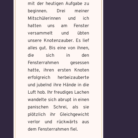
mit der heutigen Aufgabe zu
beginnen. Drei meiner
Mitschülerinnen und ich
hatten uns am Fenster
versammelt und übten
unsere Knotenzauber. Es lief
alles gut. Bis eine von ihnen,
die sich in den
Fensterrahmen gesessen
hatte, ihren ersten Knoten
erfolgreich herbeizauberte
und jubelnd ihre Hände in die
Luft hob. Ihr freudiges Lachen
wandelte sich abrupt in einen
panischen Schrei, als sie
Voraussetzung:
5.
plötzlich ihr Gleichgewicht
Verfluchtes
Voraussetzung:
5.
Schwarze
Magische
verlor und rückwärts aus
Artefakt
Verteidigungsstunde
Magie
Artefakte
dem Fensterrahmen fiel.
gefunden!
gefunden!