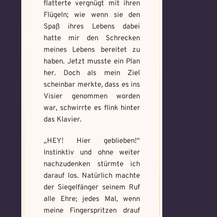
flatterte vergnügt mit ihren
Memory Screenshot
Flügeln; wie wenn sie den
Absenden
senden
Mandala senden
Spaß ihres Lebens dabei
hatte mir den Schrecken
Max file size: 9.08 MB. | Allowed file
Max file size: 9.08 MB. | Allowed file
meines Lebens bereitet zu
types: gif,jpeg,png,jpg,pdf | Min
types: gif,jpeg,png,jpg,pdf | Min
number of file: 1
haben. Jetzt musste ein Plan
number of file: 1
her. Doch als mein Ziel
Datei wählen
scheinbar merkte, dass es ins
Select Files
Visier genommen worden
war, schwirrte es flink hinter
das Klavier.
Absenden
Absenden
„HEY! Hier geblieben!“
Instinktiv und ohne weiter
nachzudenken stürmte ich
darauf los. Natürlich machte
der Siegelfänger seinem Ruf
alle Ehre; jedes Mal, wenn
meine Fingerspritzen drauf