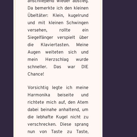
anschließend wieder abstieg.
Erforsche
Benutzername
*
Löse das
Benutzername
*
Da bemerkte ich den kleinen
und banne
Memory um
Übeltäter: Klein, kugelrund
den Fluch
Magie zu
und mit kleinen Schwingen
bannen
versehen, rollte ein
Wähle ein beliebiges
Du hast einen Gegenstand gefunden!
Siegelfänger verspielt über
Nimm ihn bitte
Wo gefunden?
*
Mandala und male es
Wo gefunden?
*
nur mit, wenn du ihn wirklich benötigst.
die Klaviertasten. Meine
aus um den Fluch zu
bannen.
Augen weiteten sich und
mein Herzschlag wurde
schneller. Das war DIE
Benutzername
*
Chance!
Wie fängst du die Chaos
Wie bist du darauf
Magie ein?
*
aufmerksam geworden
Vorsichtig legte ich meine
Bitte schreibe eine kleine Geschichte
und wie bannst du es?
*
Harmonika beiseite und
mit mind. 500 Zeichen.
Schreibe eine Geschichte mit mind.
richtete mich auf, den Atem
Welches Item und für welche
500 Zeichen.
dabei beinahe anhaltend, um
Aufgabe?
*
Weitere Mandala findest du
die lebhafte Kugel nicht zu
hier:
https://mondaymandala.com/m/
verschrecken. Diese sprang
nun von Taste zu Taste,