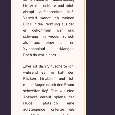
hinter mir ertönte und mich
abrupt aufschrecken ließ.
Verwirrt wandt ich meinen
Blick in die Richtung aus der
er gekommen war und
schwang ihn wieder zurück
als aus einer anderen
Xylophonlaute erklangen.
Doch da war nichts.
„Wer ist da..?“, nuschelte ich,
während es mir kalt den
Rücken hinablief und ich
meine Augen durch den Raum
schweifen ließ. Fast wie eine
Voraussetzung:
5.
Verfluchtes
Voraussetzung:
5.
Schwarze
Antwort darauf spielte der
Magische
Artefakt
Verteidigungsstunde
Flügel plötzlich eine
Magie
Artefakte
gefunden!
aufsteigende Tonleiter, die
gefunden!